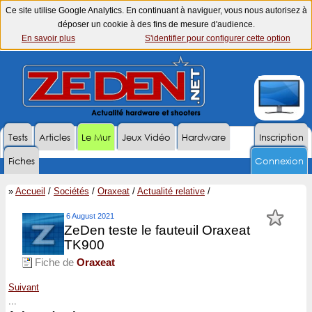
Ce site utilise Google Analytics. En continuant à naviguer, vous nous autorisez à
déposer un cookie à des fins de mesure d'audience.
En savoir plus
S'identifier pour configurer cette option
Tests
Articles
Le Mur
Jeux Vidéo
Hardware
Inscription
Fiches
Connexion
»
Accueil
/
Sociétés
/
Oraxeat
/
Actualité relative
/
6 August 2021
ZeDen teste le fauteuil Oraxeat
TK900
Fiche de
Oraxeat
Suivant
...