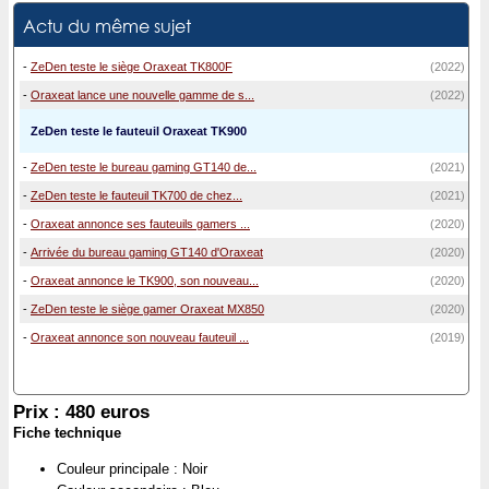
Actu du même sujet
-
ZeDen teste le siège Oraxeat TK800F
(2022)
-
Oraxeat lance une nouvelle gamme de s...
(2022)
ZeDen teste le fauteuil Oraxeat TK900
-
ZeDen teste le bureau gaming GT140 de...
(2021)
-
ZeDen teste le fauteuil TK700 de chez...
(2021)
-
Oraxeat annonce ses fauteuils gamers ...
(2020)
-
Arrivée du bureau gaming GT140 d'Oraxeat
(2020)
-
Oraxeat annonce le TK900, son nouveau...
(2020)
-
ZeDen teste le siège gamer Oraxeat MX850
(2020)
-
Oraxeat annonce son nouveau fauteuil ...
(2019)
Prix : 480 euros
Fiche technique
Couleur principale : Noir