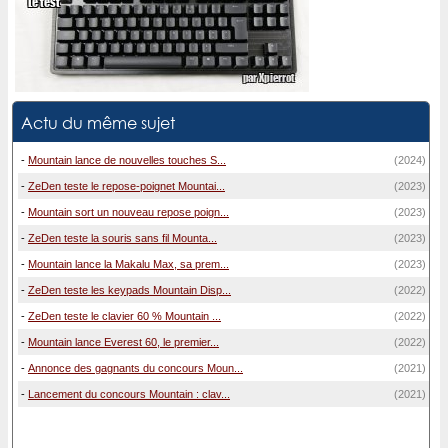
Actu du même sujet
-
Mountain lance de nouvelles touches S...
(2024)
-
ZeDen teste le repose-poignet Mountai...
(2023)
-
Mountain sort un nouveau repose poign...
(2023)
-
ZeDen teste la souris sans fil Mounta...
(2023)
-
Mountain lance la Makalu Max, sa prem...
(2023)
-
ZeDen teste les keypads Mountain Disp...
(2022)
-
ZeDen teste le clavier 60 % Mountain ...
(2022)
-
Mountain lance Everest 60, le premier...
(2022)
-
Annonce des gagnants du concours Moun...
(2021)
-
Lancement du concours Mountain : clav...
(2021)