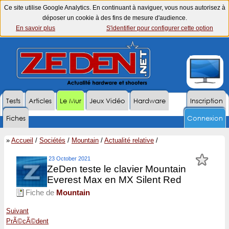
Ce site utilise Google Analytics. En continuant à naviguer, vous nous autorisez à
déposer un cookie à des fins de mesure d'audience.
En savoir plus
S'identifier pour configurer cette option
Tests
Articles
Le Mur
Jeux Vidéo
Hardware
Inscription
Fiches
Connexion
»
Accueil
/
Sociétés
/
Mountain
/
Actualité relative
/
23 October 2021
ZeDen teste le clavier Mountain
Everest Max en MX Silent Red
Fiche de
Mountain
Suivant
PrÃ©cÃ©dent