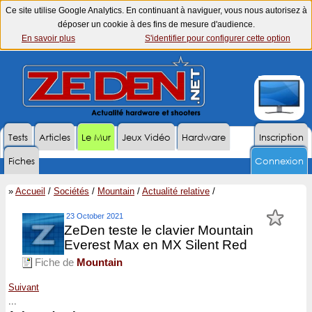
Ce site utilise Google Analytics. En continuant à naviguer, vous nous autorisez à
déposer un cookie à des fins de mesure d'audience.
En savoir plus
S'identifier pour configurer cette option
Tests
Articles
Le Mur
Jeux Vidéo
Hardware
Inscription
Fiches
Connexion
»
Accueil
/
Sociétés
/
Mountain
/
Actualité relative
/
23 October 2021
ZeDen teste le clavier Mountain
Everest Max en MX Silent Red
Fiche de
Mountain
Suivant
...