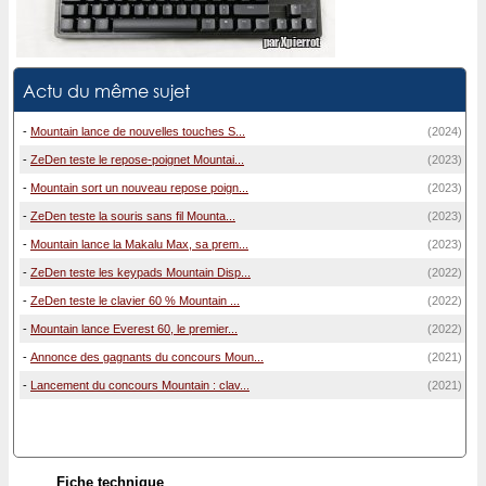
Actu du même sujet
-
Mountain lance de nouvelles touches S...
(2024)
-
ZeDen teste le repose-poignet Mountai...
(2023)
-
Mountain sort un nouveau repose poign...
(2023)
-
ZeDen teste la souris sans fil Mounta...
(2023)
-
Mountain lance la Makalu Max, sa prem...
(2023)
-
ZeDen teste les keypads Mountain Disp...
(2022)
-
ZeDen teste le clavier 60 % Mountain ...
(2022)
-
Mountain lance Everest 60, le premier...
(2022)
-
Annonce des gagnants du concours Moun...
(2021)
-
Lancement du concours Mountain : clav...
(2021)
Fiche technique