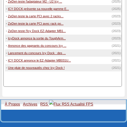
-
ZeDen teste l'adaptateur M2 - U2 Icy ...
(2025)
-
ICY DOCK présente sa nouvelle gamme E...
(2025)
-
ZeDen teste la carte PCI avec 2 racks...
(2023)
-
ZeDen teste la carte PCI avec rack po...
(2023)
-
ZeDen teste l'Icy Dock EZ-Adapter MB1...
(2023)
-
IcyDock annonce la sortie du ToughArm...
(2023)
-
Annonce des gagnants du concours Icy ...
(2021)
-
Lancement du concours Icy Dock : des ...
(2021)
-
ICY DOCK annonce le EZ-Adapter MB031U...
(2021)
-
Une pluie de nouveautés chez Icy Dock !
(2021)
À Propos
Archives
RSS