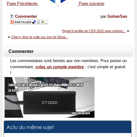
Page Précédente
Page suivante
Commenter
par
GohanSan
»
HyperX profite du CES 2021 pour présen...
«
Cherry lève le voile sur son kit Strea...
Commenter
Les commentaires sont fermés aux non membres. Pour poster un
commentaire,
créez un compte membre
: c'est simple et gratuit
!
Actu du même sujet