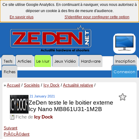
Ce site utilise Google Analytics. En continuant à naviguer, vous nous autorisez à
déposer un cookie à des fins de mesure d'audience.
En savoir plus
S'identifier pour configurer cette option
Tests
Articles
Le Mur
Jeux Vidéo
Hardware
Inscription
Fiches
Connexion
»
Accueil
/
Sociétés
/
Icy Dock
/
Actualité relative
/
21 January 2021
ZeDen teste le le boitier externe
Icy Nano MB861U31-1M2B
Fiche de
Icy Dock
Suivant
PrÃ©cÃ©dent