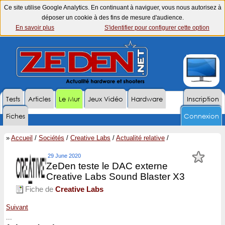
Ce site utilise Google Analytics. En continuant à naviguer, vous nous autorisez à
déposer un cookie à des fins de mesure d'audience.
En savoir plus
S'identifier pour configurer cette option
Tests
Articles
Le Mur
Jeux Vidéo
Hardware
Inscription
Fiches
Connexion
»
Accueil
/
Sociétés
/
Creative Labs
/
Actualité relative
/
29 June 2020
ZeDen teste le DAC externe
Creative Labs Sound Blaster X3
Fiche de
Creative Labs
Suivant
...