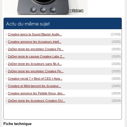
Actu du même sujet
-
Creative lance la Sound Blaster Audig...
(17/03)
-
Creative annonce les écouteurs intell...
(2025)
-
ZeDen teste les enceintes Creative Pe...
(2025)
-
ZeDen teste le casque Creative Labs Z...
(2025)
-
ZeDen teste les écouteurs sans fils A...
(2025)
-
ZeDen teste les enceintes Creative Pe...
(2025)
-
Creative reçoit 7 « Best of CES » Awa...
(2025)
-
Creative et Mimi lancent les écouteur...
(2025)
-
Creative annonce les Pebble Nova, des...
(2024)
-
ZeDen teste les écouteurs Creative OU...
(2024)
Fiche technique