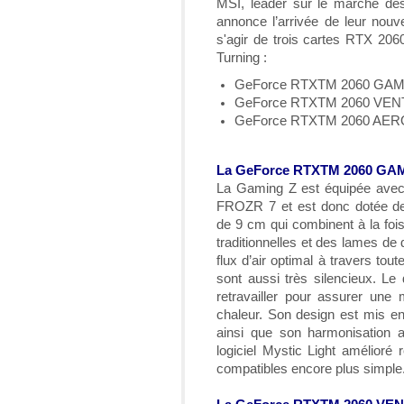
MSI, leader sur le marché des
annonce l’arrivée de leur nouv
s'agir de trois cartes RTX 2060
Turning :
GeForce RTXTM 2060 GAM
GeForce RTXTM 2060 VE
GeForce RTXTM 2060 AER
La GeForce RTXTM 2060 GA
La Gaming Z est équipée ave
FROZR 7 et est donc dotée de
de 9 cm qui combinent à la foi
traditionnelles et des lames de
flux d’air optimal à travers tout
sont aussi très silencieux. Le 
retravailler pour assurer une m
chaleur. Son design est mis en
ainsi que son harmonisation 
logiciel Mystic Light amélioré r
compatibles encore plus simple