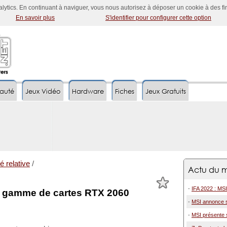
nalytics. En continuant à naviguer, vous nous autorisez à déposer un cookie à des f
En savoir plus
S'identifier pour configurer cette option
auté
Jeux Vidéo
Hardware
Fiches
Jeux Gratuits
é relative
/
Actu du m
-
IFA 2022 : MSI
a gamme de cartes RTX 2060
-
MSI annonce s
-
MSI présente 