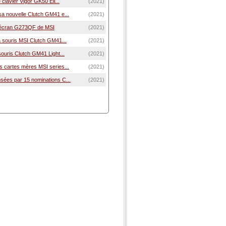
 clavier Vigor GK50 Eli...
(2021)
a nouvelle Clutch GM41 e...
(2021)
l'écran G273QF de MSI
(2021)
a souris MSI Clutch GM41...
(2021)
ouris Clutch GM41 Light...
(2021)
 cartes mères MSI series...
(2021)
ées par 15 nominations C...
(2021)