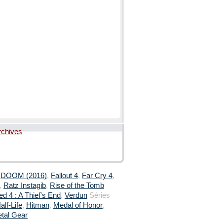
rchives
,
DOOM (2016)
,
Fallout 4
,
Far Cry 4
,
,
Ratz Instagib
,
Rise of the Tomb
d 4 : A Thief's End
,
Verdun
Séries
alf-Life
,
Hitman
,
Medal of Honor
,
tal Gear