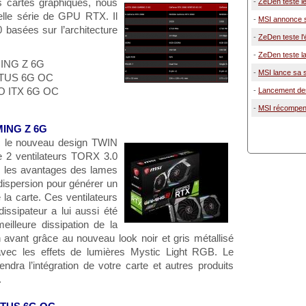
 cartes graphiques, nous
-
ZeDen teste le
elle série de GPU RTX. Il
-
MSI annonce s
 basées sur l’architecture
-
ZeDen teste 
-
ZeDen teste l
ING Z 6G
-
MSI lance sa s
NTUS 6G OC
O ITX 6G OC
-
Lancement des
-
MSI récompens
MING Z 6G
c le nouveau design TWIN
 2 ventilateurs TORX 3.0
s les avantages des lames
 dispersion pour générer un
e la carte. Ces ventilateurs
dissipateur a lui aussi été
eilleure dissipation de la
 avant grâce au nouveau look noir et gris métallisé
avec les effets de lumières Mystic Light RGB. Le
endra l’intégration de votre carte et autres produits
.