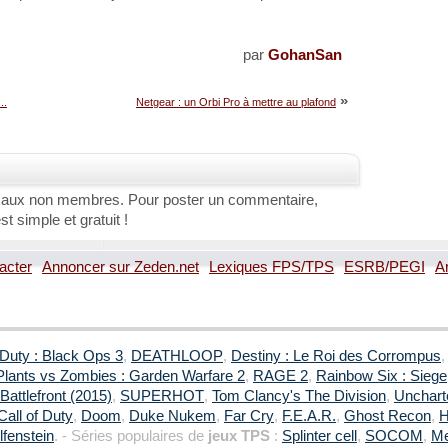
par
GohanSan
»
..
Netgear : un Orbi Pro à mettre au plafond
 aux non membres. Pour poster un commentaire,
st simple et gratuit !
acter
Annoncer sur Zeden.net
Lexiques FPS/TPS
ESRB/PEGI
A
 Duty : Black Ops 3
,
DEATHLOOP
,
Destiny : Le Roi des Corrompus
Plants vs Zombies : Garden Warfare 2
,
RAGE 2
,
Rainbow Six : Siege
Battlefront (2015)
,
SUPERHOT
,
Tom Clancy's The Division
,
Uncharte
Call of Duty
,
Doom
,
Duke Nukem
,
Far Cry
,
F.E.A.R.
,
Ghost Recon
,
H
fenstein
. - Séries populaires de
jeux TPS
:
Splinter cell
,
SOCOM
,
Me