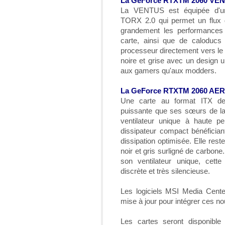
La GeForce RTXTM 2060 VE
La VENTUS est équipée d'un
TORX 2.0 qui permet un flux d
grandement les performances 
carte, ainsi que de caloducs 
processeur directement vers le d
noire et grise avec un design u
aux gamers qu'aux modders.
La GeForce RTXTM 2060 AER
Une carte au format ITX d
puissante que ses sœurs de la
ventilateur unique à haute 
dissipateur compact bénéficia
dissipation optimisée. Elle res
noir et gris surligné de carbone
son ventilateur unique, cett
discrète et très silencieuse.
Les logiciels MSI Media Cente
mise à jour pour intégrer ces no
Les cartes seront disponible