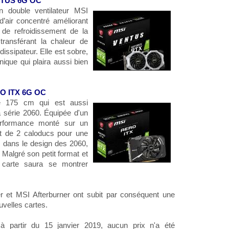
NTUS 6G OC
 double ventilateur MSI
’air concentré améliorant
de refroidissement de la
transférant la chaleur de
issipateur. Elle est sobre,
nique qui plaira aussi bien
O ITX 6G OC
e 175 cm qui est aussi
 série 2060. Équipée d'un
performance monté sur un
nt de 2 caloducs pour une
te dans le design des 2060,
. Malgré son petit format et
e carte saura se montrer
r et MSI Afterburner ont subit par conséquent une
uvelles cartes.
 à partir du 15 janvier 2019, aucun prix n'a été