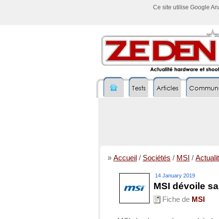
Ce site utilise Google A
Tests
Articles
Commun
»
Accueil
/
Sociétés
/
MSI
/
Actualit
14 January 2019
MSI dévoile s
Fiche de
MSI