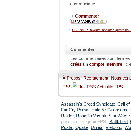
communiqué.
Commenter
«
CES 2019 : BeQuiet! annonce quatre nou.
Commenter
Les commentaires sont fermés
créez un compte membre
: c'e
À Propos
Recrutement
Nous cont
RSS
Assassin's Creed Syndicate
,
Call of
Far Cry Primal
,
Halo 5 : Guardians
,
Raider
,
Road To Vostok
,
Star Wars : 
populaires de
jeux FPS
:
Battlefield
,
Postal
,
Quake
,
Unreal
,
Vietcong
,
Wol