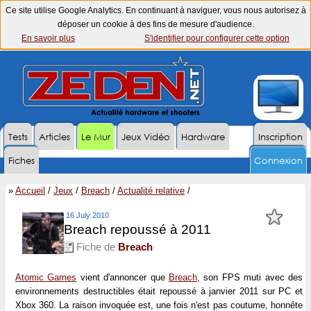
Ce site utilise Google Analytics. En continuant à naviguer, vous nous autorisez à
déposer un cookie à des fins de mesure d'audience.
En savoir plus
S'identifier pour configurer cette option
Tests
Articles
Le Mur
Jeux Vidéo
Hardware
Inscription
Fiches
Connexion
»
Accueil
/
Jeux
/
Breach
/
Actualité relative
/
16 July 2010
Breach repoussé à 2011
Fiche de
Breach
Atomic Games
vient d'annoncer que
Breach
, son FPS muti avec des
environnements destructibles était repoussé à janvier 2011 sur PC et
Xbox 360. La raison invoquée est, une fois n'est pas coutume, honnête