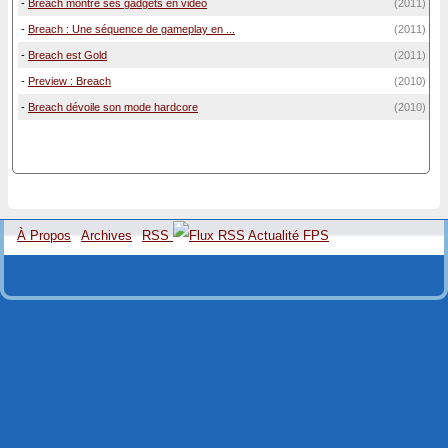
-
Breach montre ses gadgets en vidéo
(2011)
-
Breach : Une séquence de gameplay en ...
(2011)
-
Breach est Gold
(2011)
-
Preview : Breach
(2010)
-
Breach dévoile son mode hardcore
(2010)
À Propos
Archives
RSS