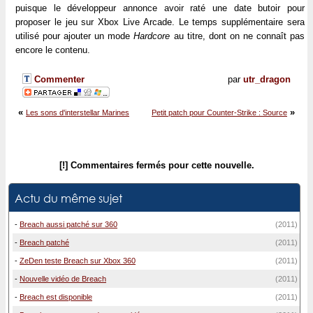
puisque le développeur annonce avoir raté une date butoir pour
proposer le jeu sur Xbox Live Arcade. Le temps supplémentaire sera
utilisé pour ajouter un mode
Hardcore
au titre, dont on ne connaît pas
encore le contenu.
Commenter
par
utr_dragon
«
»
Les sons d'interstellar Marines
Petit patch pour Counter-Strike : Source
[!] Commentaires fermés pour cette nouvelle.
Actu du même sujet
-
Breach aussi patché sur 360
(2011)
-
Breach patché
(2011)
-
ZeDen teste Breach sur Xbox 360
(2011)
-
Nouvelle vidéo de Breach
(2011)
-
Breach est disponible
(2011)