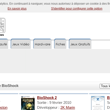
nalytics. En continuant à naviguer, vous nous autorisez à déposer un cookie à des f
En savoir plus
S'identifier pour configurer cette option
auté
Jeux Vidéo
Hardware
Fiches
Jeux Gratuits
ce BioShock
BioShock 2
B
7
Sortie : 9 février 2010
So
ston
Développeur :
2K Marin
D