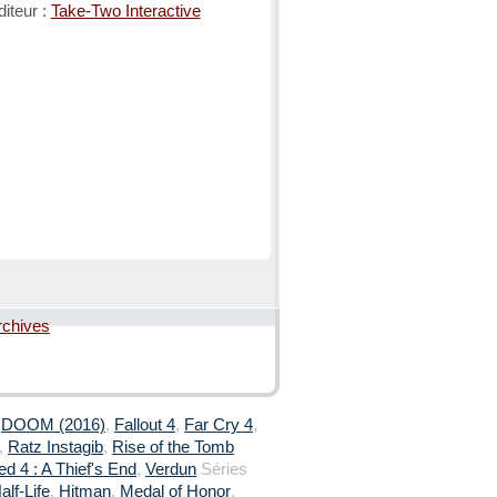
diteur :
Take-Two Interactive
rchives
,
DOOM (2016)
,
Fallout 4
,
Far Cry 4
,
,
Ratz Instagib
,
Rise of the Tomb
d 4 : A Thief's End
,
Verdun
Séries
alf-Life
,
Hitman
,
Medal of Honor
,