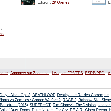
Editeur :
2K Games
E
13
onal
acter
Annoncer sur Zeden.net
Lexiques FPS/TPS
ESRB/PEGI
A
 Duty : Black Ops 3
,
DEATHLOOP
,
Destiny : Le Roi des Corrompus
Plants vs Zombies : Garden Warfare 2
,
RAGE 2
,
Rainbow Six : Siege
Battlefront (2015)
,
SUPERHOT
,
Tom Clancy's The Division
,
Uncharte
Call of Duty
,
Doom
,
Duke Nukem
,
Far Cry
,
F.E.A.R.
,
Ghost Recon
,
H