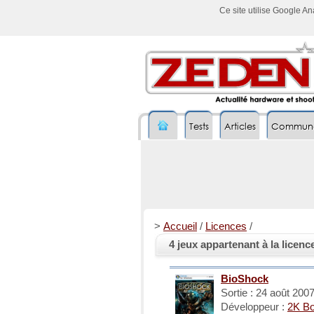
Ce site utilise Google A
Tests
Articles
Commun
>
Accueil
/
Licences
/
4 jeux appartenant à la licen
BioShock
Sortie : 24 août 200
Développeur :
2K Bo