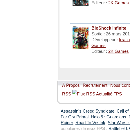
Editeur :
2K Games
BioShock Infinite
Sortie : 26 mars 20
Développeur :
Irrati
Games
Editeur :
2K Games
À Propos
Recrutement
Nous cont
RSS
Assassin's Creed Syndicate
,
Call of
Far Cry Primal
,
Halo 5 : Guardians
,
Raider
,
Road To Vostok
,
Star Wars : 
populaires de
jeux FPS
:
Battlefield
,