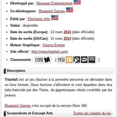
Développé par
:
Respawn Entertainment
Co-développeur
:
Bluepoint Games
Édité par
:
Electronic Arts
Statut
: disponible
Date de sortie (Europe)
: 13 mars
2014
(date officielle)
Date de sortie (US/Can)
: 11 mars
2014
(date officielle)
Moteur Graphique
:
Source Engine
Site officiel
:
http://www.titanfall.com/
Classements
:
?
?
Description
Titanfall
est un jeu d'action à la première personne se déroulant dans
un futur lointain. Deux factions s'affrontent et sont épaulées dans leur
lutte fratricide par des Titans, de gigantesques robots contrôlés par les
joueurs.
Bluepoint Games
s'est occupé de la version Xbox 360.
Screenshots et Concept Arts
Toutes les images du jeu