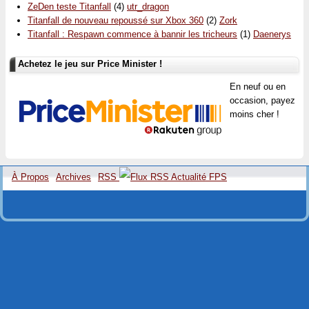
ZeDen teste Titanfall
(4)
utr_dragon
Titanfall de nouveau repoussé sur Xbox 360
(2)
Zork
Titanfall : Respawn commence à bannir les tricheurs
(1)
Daenerys
Achetez le jeu sur Price Minister !
En neuf ou en
occasion, payez
moins cher !
À Propos
Archives
RSS