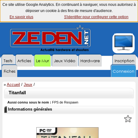
Ce site utilise Google Analytics. En continuant à naviguer, vous nous autorisez à
déposer un cookie à des fins de mesure d'audience.
En savoir plus
S'identifier pour configurer cette option
Tests
Articles
Le Mur
Jeux Vidéo
Hardware
Inscription
Fiches
Connexion
»
Accueil
/
Jeux
/
Titanfall
Aussi connu sous le nom :
FPS de Respawn
Informations générales