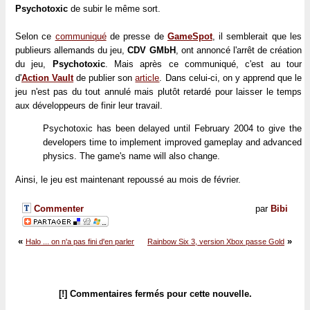
Psychotoxic
de subir le même sort.
Selon ce
communiqué
de presse de
GameSpot
, il semblerait que les
publieurs allemands du jeu,
CDV GMbH
, ont annoncé l'arrêt de création
du jeu,
Psychotoxic
. Mais après ce communiqué, c'est au tour
d'
Action Vault
de publier son
article
. Dans celui-ci, on y apprend que le
jeu n'est pas du tout annulé mais plutôt retardé pour laisser le temps
aux développeurs de finir leur travail.
Psychotoxic has been delayed until February 2004 to give the
developers time to implement improved gameplay and advanced
physics. The game's name will also change.
Ainsi, le jeu est maintenant repoussé au mois de février.
Commenter
par
Bibi
«
»
Halo ... on n'a pas fini d'en parler
Rainbow Six 3, version Xbox passe Gold
[!] Commentaires fermés pour cette nouvelle.