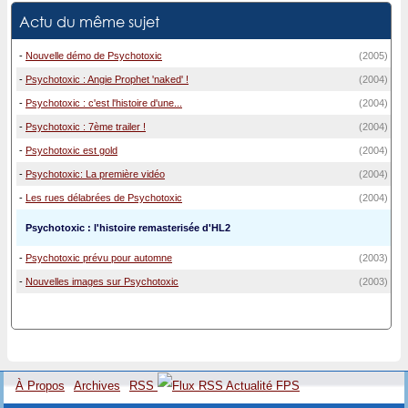
Actu du même sujet
-
Nouvelle démo de Psychotoxic
(2005)
-
Psychotoxic : Angie Prophet 'naked' !
(2004)
-
Psychotoxic : c'est l'histoire d'une...
(2004)
-
Psychotoxic : 7ème trailer !
(2004)
-
Psychotoxic est gold
(2004)
-
Psychotoxic: La première vidéo
(2004)
-
Les rues délabrées de Psychotoxic
(2004)
Psychotoxic : l'histoire remasterisée d'HL2
-
Psychotoxic prévu pour automne
(2003)
-
Nouvelles images sur Psychotoxic
(2003)
À Propos
Archives
RSS