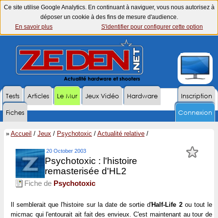
Ce site utilise Google Analytics. En continuant à naviguer, vous nous autorisez à
déposer un cookie à des fins de mesure d'audience.
En savoir plus
S'identifier pour configurer cette option
Tests
Articles
Le Mur
Jeux Vidéo
Hardware
Inscription
Fiches
Connexion
»
Accueil
/
Jeux
/
Psychotoxic
/
Actualité relative
/
20 October 2003
Psychotoxic : l'histoire
remasterisée d'HL2
Fiche de
Psychotoxic
Il semblerait que l'histoire sur la date de sortie d'
Half-Life 2
ou tout le
micmac qui l'entourait ait fait des envieux. C'est maintenant au tour de