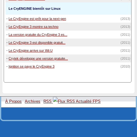
Le CryENGINE bientôt sur Linux
-
Le CryEngine est prêt pour la next-gen
(2013)
-
Le CryEngine 3 montre sa techno
(2013)
-
La version gratuite du CryEngine 3 es...
(2011)
-
Le CryEngine 3 est disponible gratuit...
(2011)
-
Le CryEngine arrive sur Wii U
(2011)
-
Crytek développe une version gratuite...
(2011)
-
Ignition se paye le CryEngine 3
(2010)
À Propos
Archives
RSS