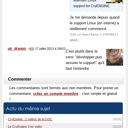
Maintain Linux
support for CryENGINE.
Je me demande depuis quand
le support Linux (en interne) a
réellement commencé.
[Édité par
Jean-Charles
le
17/07/2013 à
18h02
.]
utr_dragon
-
(
#3
) 17 juillet 2013 à 18h21
C'est plutôt dans le
sens "développer puis
assurer le support" qu'il
faut l'entendre.
Commenter
Les commentaires sont fermés aux non membres. Pour poster un
commentaire,
créez un compte membre
: c'est simple et gratuit
!
Actu du même sujet
-
CryEngine : 2 vidéos de la GDC
(2015)
-
Le CryEngine 3 en vidéo
(2013)