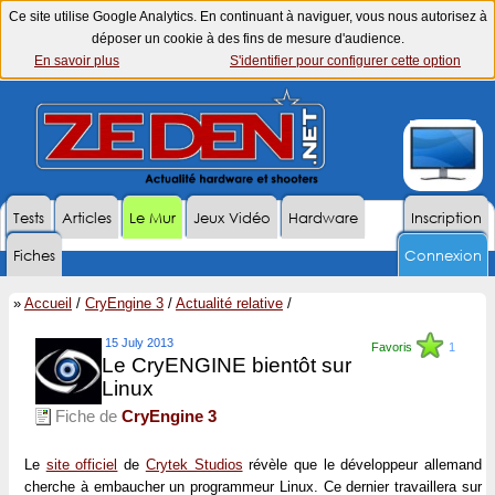
Ce site utilise Google Analytics. En continuant à naviguer, vous nous autorisez à
déposer un cookie à des fins de mesure d'audience.
En savoir plus
S'identifier pour configurer cette option
Tests
Articles
Le Mur
Jeux Vidéo
Hardware
Inscription
Fiches
Connexion
»
Accueil
/
CryEngine 3
/
Actualité relative
/
15 July 2013
Favoris
1
Le CryENGINE bientôt sur
Linux
Fiche de
CryEngine 3
Le
site officiel
de
Crytek Studios
révèle que le développeur allemand
cherche à embaucher un programmeur Linux. Ce dernier travaillera sur