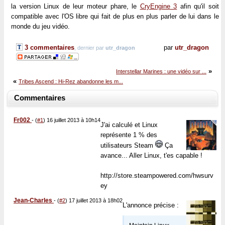
la version Linux de leur moteur phare, le
CryEngine 3
afin qu'il soit
compatible avec l'OS libre qui fait de plus en plus parler de lui dans le
monde du jeu vidéo.
3 commentaires
par
utr_dragon
, dernier par
utr_dragon
»
Interstellar Marines : une vidéo sur ...
«
Tribes Ascend : Hi-Rez abandonne les m...
Commentaires
Fr002
-
(
#1
) 16 juillet 2013 à 10h14
J'ai calculé et Linux
représente 1 % des
utilisateurs Steam
Ça
avance... Aller Linux, t'es capable !
http://store.steampowered.com/hwsurv
ey
Jean-Charles
-
(
#2
) 17 juillet 2013 à 18h02
L'annonce précise :