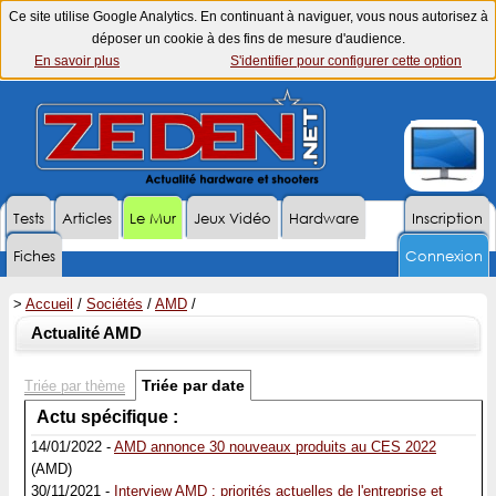
Ce site utilise Google Analytics. En continuant à naviguer, vous nous autorisez à
déposer un cookie à des fins de mesure d'audience.
En savoir plus
S'identifier pour configurer cette option
Tests
Articles
Le Mur
Jeux Vidéo
Hardware
Inscription
Fiches
Connexion
>
Accueil
/
Sociétés
/
AMD
/
Actualité AMD
Triée par date
Triée par thème
Actu spécifique :
14/01/2022 -
AMD annonce 30 nouveaux produits au CES 2022
(AMD)
30/11/2021 -
Interview AMD : priorités actuelles de l'entreprise et