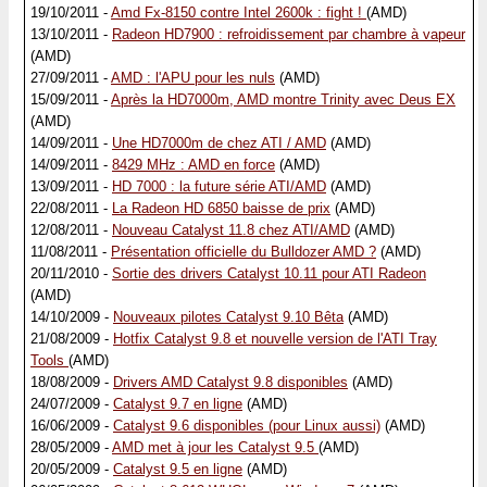
19/10/2011 -
Amd Fx-8150 contre Intel 2600k : fight !
(AMD)
13/10/2011 -
Radeon HD7900 : refroidissement par chambre à vapeur
(AMD)
27/09/2011 -
AMD : l'APU pour les nuls
(AMD)
15/09/2011 -
Après la HD7000m, AMD montre Trinity avec Deus EX
(AMD)
14/09/2011 -
Une HD7000m de chez ATI / AMD
(AMD)
14/09/2011 -
8429 MHz : AMD en force
(AMD)
13/09/2011 -
HD 7000 : la future série ATI/AMD
(AMD)
22/08/2011 -
La Radeon HD 6850 baisse de prix
(AMD)
12/08/2011 -
Nouveau Catalyst 11.8 chez ATI/AMD
(AMD)
11/08/2011 -
Présentation officielle du Bulldozer AMD ?
(AMD)
20/11/2010 -
Sortie des drivers Catalyst 10.11 pour ATI Radeon
(AMD)
14/10/2009 -
Nouveaux pilotes Catalyst 9.10 Bêta
(AMD)
21/08/2009 -
Hotfix Catalyst 9.8 et nouvelle version de l'ATI Tray
Tools
(AMD)
18/08/2009 -
Drivers AMD Catalyst 9.8 disponibles
(AMD)
24/07/2009 -
Catalyst 9.7 en ligne
(AMD)
16/06/2009 -
Catalyst 9.6 disponibles (pour Linux aussi)
(AMD)
28/05/2009 -
AMD met à jour les Catalyst 9.5
(AMD)
20/05/2009 -
Catalyst 9.5 en ligne
(AMD)