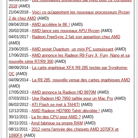
2018
(AMD)
21/04/2018 -
Voici ce qu'apportent les nouveaux processeurs Ryzen
2 de chez AMD
(AMD)
09/04/2018 -
AMD accèlère le 8K !
(AMD)
20/02/2018 -
AMD lance ses nouveaux APU Ryzen
(AMD)
04/01/2017 -
Radeon FreeSync 2 fait son apparition chez AMD
(AMD)
23/06/2015 -
AMD projet Quantum, un mini PC surpuissant
(AMD)
17/06/2015 -
AMD annonce les Radeon R9 Fury X, Fury, Nano et sa
nouvelle série R7/R9 300
(AMD)
08/09/2014 -
La carte graphique XFX R9 285 testée par Syndrome-
OC
(AMD)
04/09/2014 -
La R9 285, nouvelle venue des cartes graphiques AMD
(AMD)
17/05/2013 -
AMD annonce la Radeon HD 8970M
(AMD)
07/03/2013 -
Une Radeon HD 7950 taillée pour un Mac Pro
(AMD)
06/02/2012 -
ATI Flash se met à TAHITI
(AMD)
12/12/2011 -
AMD Radeon HD7900 Tahiti dévoilée !
(AMD)
30/11/2011 -
La fin des CPU pour AMD ?
(AMD)
30/11/2011 -
Amd fabrique sa propre RAM
(AMD)
08/11/2011 -
2012 verra l'arrivée des chipsets AMD 1070FX et
1090FX
(AMD)