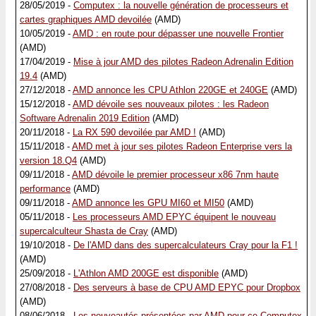
28/05/2019 -
Computex : la nouvelle génération de processeurs et
cartes graphiques AMD devoilée
(AMD)
10/05/2019 -
AMD : en route pour dépasser une nouvelle Frontier
(AMD)
17/04/2019 -
Mise à jour AMD des pilotes Radeon Adrenalin Edition
19.4
(AMD)
27/12/2018 -
AMD annonce les CPU Athlon 220GE et 240GE
(AMD)
15/12/2018 -
AMD dévoile ses nouveaux pilotes : les Radeon
Software Adrenalin 2019 Edition
(AMD)
20/11/2018 -
La RX 590 devoilée par AMD !
(AMD)
15/11/2018 -
AMD met à jour ses pilotes Radeon Enterprise vers la
version 18.Q4
(AMD)
09/11/2018 -
AMD dévoile le premier processeur x86 7nm haute
performance
(AMD)
09/11/2018 -
AMD annonce les GPU MI60 et MI50
(AMD)
05/11/2018 -
Les processeurs AMD EPYC équipent le nouveau
supercalculteur Shasta de Cray
(AMD)
19/10/2018 -
De l'AMD dans des supercalculateurs Cray pour la F1 !
(AMD)
25/09/2018 -
L'Athlon AMD 200GE est disponible
(AMD)
27/08/2018 -
Des serveurs à base de CPU AMD EPYC pour Dropbox
(AMD)
08/06/2018 -
Les nouveautés présentées par AMD pour ce Computex