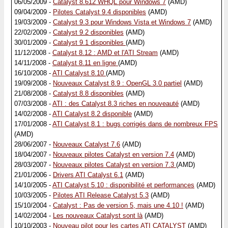
06/05/2009 -
Catalyst 8.612 WHQL pour Windows 7
(AMD)
09/04/2009 -
Pilotes Catalyst 9.4 disponibles
(AMD)
19/03/2009 -
Catalyst 9.3 pour Windows Vista et Windows 7
(AMD)
22/02/2009 -
Catalyst 9.2 disponibles
(AMD)
30/01/2009 -
Catalyst 9.1 disponibles
(AMD)
11/12/2008 -
Catalyst 8.12 : AMD et l'ATI Stream
(AMD)
14/11/2008 -
Catalyst 8.11 en ligne
(AMD)
16/10/2008 -
ATI Catalyst 8.10
(AMD)
19/09/2008 -
Nouveaux Catalyst 8.9 : OpenGL 3.0 partiel
(AMD)
21/08/2008 -
Catalyst 8.8 disponibles
(AMD)
07/03/2008 -
ATI : des Catalyst 8.3 riches en nouveauté
(AMD)
14/02/2008 -
ATI Catalyst 8.2 disponible
(AMD)
17/01/2008 -
ATI Catalyst 8.1 : bugs corrigés dans de nombreux FPS
(AMD)
28/06/2007 -
Nouveaux Catalyst 7.6
(AMD)
18/04/2007 -
Nouveaux pilotes Catalyst en version 7.4
(AMD)
28/03/2007 -
Nouveaux pilotes Catalyst en version 7.3
(AMD)
21/01/2006 -
Drivers ATI Catalyst 6.1
(AMD)
14/10/2005 -
ATI Catalyst 5.10 : disponibilité et performances
(AMD)
10/03/2005 -
Pilotes ATI Release Catalyst 5.3
(AMD)
15/10/2004 -
Catalyst : Pas de version 5, mais une 4.10 !
(AMD)
14/02/2004 -
Les nouveaux Catalyst sont là
(AMD)
10/10/2003 -
Nouveau pilot pour les cartes ATI CATALYST
(AMD)