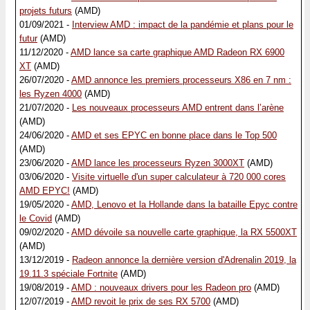
projets futurs
(AMD)
01/09/2021 -
Interview AMD : impact de la pandémie et plans pour le
futur
(AMD)
11/12/2020 -
AMD lance sa carte graphique AMD Radeon RX 6900
XT
(AMD)
26/07/2020 -
AMD annonce les premiers processeurs X86 en 7 nm :
les Ryzen 4000
(AMD)
21/07/2020 -
Les nouveaux processeurs AMD entrent dans l’arène
(AMD)
24/06/2020 -
AMD et ses EPYC en bonne place dans le Top 500
(AMD)
23/06/2020 -
AMD lance les processeurs Ryzen 3000XT
(AMD)
03/06/2020 -
Visite virtuelle d'un super calculateur à 720 000 cores
AMD EPYC!
(AMD)
19/05/2020 -
AMD, Lenovo et la Hollande dans la bataille Epyc contre
le Covid
(AMD)
09/02/2020 -
AMD dévoile sa nouvelle carte graphique, la RX 5500XT
(AMD)
13/12/2019 -
Radeon annonce la dernière version d'Adrenalin 2019, la
19.11.3 spéciale Fortnite
(AMD)
19/08/2019 -
AMD : nouveaux drivers pour les Radeon pro
(AMD)
12/07/2019 -
AMD revoit le prix de ses RX 5700
(AMD)