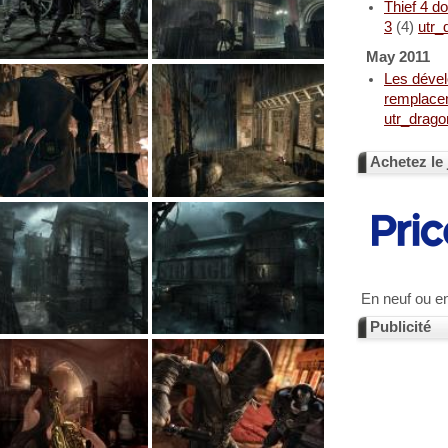
Thief 4 d
3
(4)
utr_
May 2011
Les dével
remplace
utr_drago
Achetez le 
En neuf ou e
Publicité