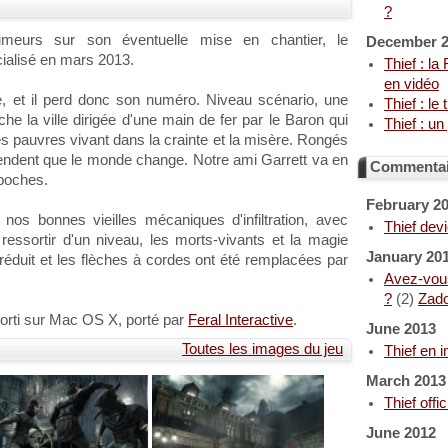
?
meurs sur son éventuelle mise en chantier, le
December 
cialisé en mars 2013.
Thief : la
en vidéo
e, et il perd donc son numéro. Niveau scénario, une
Thief : le
he la ville dirigée d'une main de fer par le Baron qui
Thief : u
es pauvres vivant dans la crainte et la misère. Rongés
attendent que le monde change. Notre ami Garrett va en
Commentair
 poches.
February 2
nos bonnes vieilles mécaniques d'infiltration, avec
Thief devi
 ressortir d'un niveau, les morts-vivants et la magie
January 20
réduit et les flèches à cordes ont été remplacées par
Avez-vous
?
(2)
Zad
sorti sur Mac OS X, porté par
Feral Interactive
.
June 2013
Toutes les images du jeu
Thief en 
March 2013
Thief off
June 2012