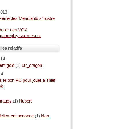
2013
 Reine des Mendiants s’illustre
 trailer des VGX
n gameplay sur mesure
es relatifs
014
ent gold
(1)
utr_dragon
14
 le bon PC pour jouer à Thief
ok
images
(1)
Hubert
iciellement annoncé
(1)
Neo