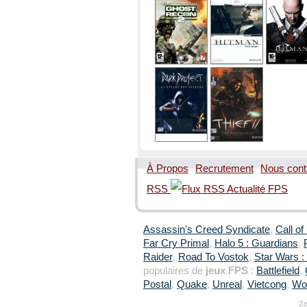
À Propos
Recrutement
Nous cont
RSS
Assassin's Creed Syndicate
,
Call of
Far Cry Primal
,
Halo 5 : Guardians
,
Raider
,
Road To Vostok
,
Star Wars : 
populaires de
jeux FPS
:
Battlefield
,
Postal
,
Quake
,
Unreal
,
Vietcong
,
Wol
Ze