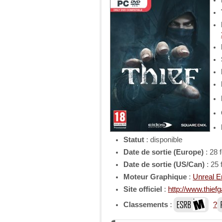
Statut
: disponible
Date de sortie (Europe)
: 28 
Date de sortie (US/Can)
: 25 
Moteur Graphique
:
Unreal E
Site officiel
:
http://www.thie
Classements
:
?