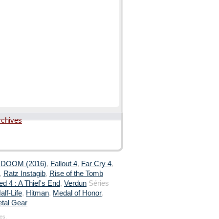
rchives
,
DOOM (2016)
,
Fallout 4
,
Far Cry 4
,
,
Ratz Instagib
,
Rise of the Tomb
d 4 : A Thief's End
,
Verdun
Séries
alf-Life
,
Hitman
,
Medal of Honor
,
tal Gear
es.