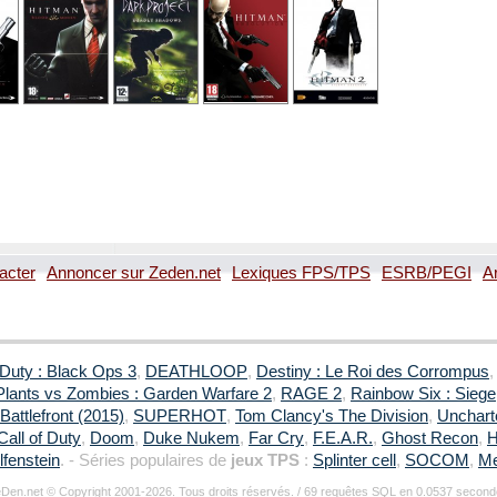
acter
Annoncer sur Zeden.net
Lexiques FPS/TPS
ESRB/PEGI
A
 Duty : Black Ops 3
,
DEATHLOOP
,
Destiny : Le Roi des Corrompus
Plants vs Zombies : Garden Warfare 2
,
RAGE 2
,
Rainbow Six : Siege
Battlefront (2015)
,
SUPERHOT
,
Tom Clancy's The Division
,
Uncharte
Call of Duty
,
Doom
,
Duke Nukem
,
Far Cry
,
F.E.A.R.
,
Ghost Recon
,
H
fenstein
. - Séries populaires de
jeux TPS
:
Splinter cell
,
SOCOM
,
Me
Den.net © Copyright 2001-2026. Tous droits réservés. / 69 requêtes SQL en 0.0537 second