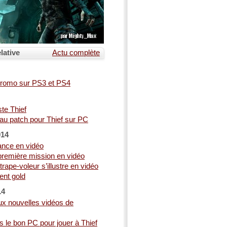
lative
Actu complète
promo sur PS3 et PS4
te Thief
u patch pour Thief sur PC
014
lance en vidéo
a première mission en vidéo
Attrape-voleur s’illustre en vidéo
ent gold
14
eux nouvelles vidéos de
 le bon PC pour jouer à Thief