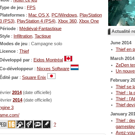
Note :
Noter ce jeu
Type de jeu
:
FPS
Plateformes
:
Mac OS X
,
PC/Windows
,
PlayStation
3 (PS3)
,
PlayStation 4 (PS4)
,
Xbox 360
,
Xbox One
Période
:
Médiéval-Fantastique
Actualité re
Style
:
Infiltration
,
Tactique
June 2014
Modes de jeu
: Campagne solo
Thief en 
Licence
:
Thief
March 2014
Développé par
:
Eidos Montréal
ZeDen tes
Co-développeur
:
Nixxes Software
Un nouvea
Édité par
:
Square Enix
February 2
Thief se 
février
2014
(date officielle)
Thief : l
Thief : l’
février
2014
(date officielle)
Thief devi
ngine 3
January 20
fgame.com/
Thief : d
?
gameplay
Avez-vous