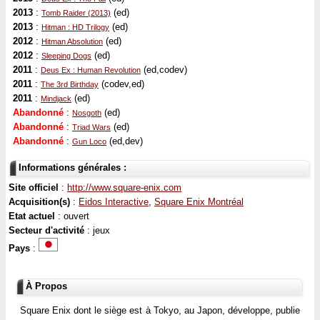
2013
:
(ed)
Tomb Raider (2013)
2013
:
(ed)
Hitman : HD Trilogy
2012
:
(ed)
Hitman Absolution
2012
:
(ed)
Sleeping Dogs
2011
:
(ed,codev)
Deus Ex : Human Revolution
2011
:
(codev,ed)
The 3rd Birthday
2011
:
(ed)
Mindjack
Abandonné
:
(ed)
Nosgoth
Abandonné
:
(ed)
Triad Wars
Abandonné
:
(ed,dev)
Gun Loco
Informations générales :
Site officiel
:
http://www.square-enix.com
Acquisition(s)
:
Eidos Interactive
,
Square Enix Montréal
Etat actuel
: ouvert
Secteur d'activité
: jeux
Pays
:
À Propos
Square Enix dont le siège est à Tokyo, au Japon, développe, publie