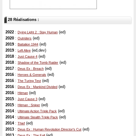
28 Réalisations :
2022
:
(ed)
Dying Light 2 : Stay Human
2020
:
(ed)
Outriders
2019
:
(ed)
Battalion 1944
2019
:
(ed,dev)
Left Alive
2018
:
(ed)
Just Cause 4
2018
:
(ed)
Shadow of the Tomb Raider
2017
:
(ed)
Deus Ex : Breach
2016
:
(ed)
Heroes & Generals
2016
:
(ed)
The Turing Test
2016
:
(ed)
Deus Ex : Mankind Divided
2016
:
(ed)
Hitman
2015
:
(ed)
Just Cause 3
2015
:
(ed)
Hitman : Sniper
2014
:
(ed)
Ultimate Action Triple Pack
2014
:
(ed)
Ultimate Stealth Triple Pack
2014
:
(ed)
Thief
2013
:
(ed)
Deus Ex : Human Revolution Director's Cut
2013
:
(ed)
Deus Ex : The Fall