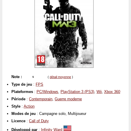
Note :
(
détail moyenne
)
5
Type de jeu
:
FPS
Plateformes
:
PC/Windows
,
PlayStation 3 (PS3)
,
Wii
,
Xbox 360
Période
:
Contemporain
,
Guerre moderne
Style
:
Action
Modes de jeu
: Campagne solo, Multijoueur
Licence
:
Call of Duty
Développé par
:
Infinity Ward