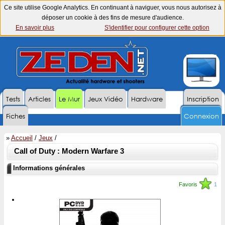
Ce site utilise Google Analytics. En continuant à naviguer, vous nous autorisez à
déposer un cookie à des fins de mesure d'audience.
En savoir plus
S'identifier pour configurer cette option
Tests
Articles
Le Mur
Jeux Vidéo
Hardware
Inscription
Fiches
Connexion
»
Accueil
/
Jeux
/
Call of Duty : Modern Warfare 3
Informations générales
Favoris
1