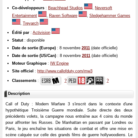
Co-développeurs
:
Beachhead Studios
,
Neversoft
Entertainment
,
Raven Software
,
Sledgehammer Games
,
Treyarch
Édité par
:
Activision
Statut
: disponible
Date de sortie (Europe)
: 8 novembre
2011
(date officielle)
Date de sortie (US/Can)
: 8 novembre
2011
(date officielle)
Moteur Graphique
:
IW Engine
Site officiel
:
http://www.callofduty.com/mw3
Classements
:
?
?
Description
Call of Duty : Modern Warfare 3 s'inscrit dans le contexte d'une
hypothétique Troisième Guerre mondiale. Suite directe des deux
précédents volets, la campagne nous entraîne aux 4 coins du monde
pour affronter les Russes. De Manhattan en passant par Londres ou
Paris, le jeu enchaîne les situations de combat et offre une mise en
scène calquée sur celle des grands films de guerre hollywoodiens. Le