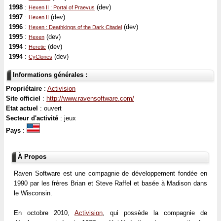
1998
:
(dev)
Hexen II : Portal of Praevus
1997
:
(dev)
Hexen II
1996
:
(dev)
Hexen : Deathkings of the Dark Citadel
1995
:
(dev)
Hexen
1994
:
(dev)
Heretic
1994
:
(dev)
CyClones
Informations générales :
Propriétaire
:
Activision
Site officiel
:
http://www.ravensoftware.com/
Etat actuel
: ouvert
Secteur d'activité
: jeux
Pays
:
À Propos
Raven Software est une compagnie de développement fondée en
1990 par les frères Brian et Steve Raffel et basée à Madison dans
le Wisconsin.
En octobre 2010,
Activision
, qui possède la compagnie de