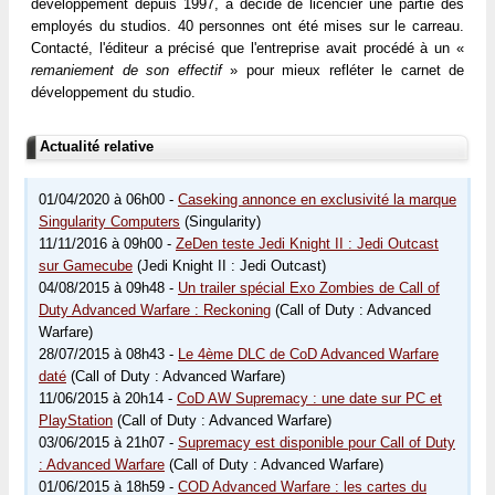
développement depuis 1997, a décidé de licencier une partie des
employés du studios. 40 personnes ont été mises sur le carreau.
Contacté, l'éditeur a précisé que l'entreprise avait procédé à un «
remaniement de son effectif
» pour mieux refléter le carnet de
développement du studio.
Actualité relative
01/04/2020 à 06h00 -
Caseking annonce en exclusivité la marque
Singularity Computers
(Singularity)
11/11/2016 à 09h00 -
ZeDen teste Jedi Knight II : Jedi Outcast
sur Gamecube
(Jedi Knight II : Jedi Outcast)
04/08/2015 à 09h48 -
Un trailer spécial Exo Zombies de Call of
Duty Advanced Warfare : Reckoning
(Call of Duty : Advanced
Warfare)
28/07/2015 à 08h43 -
Le 4ème DLC de CoD Advanced Warfare
daté
(Call of Duty : Advanced Warfare)
11/06/2015 à 20h14 -
CoD AW Supremacy : une date sur PC et
PlayStation
(Call of Duty : Advanced Warfare)
03/06/2015 à 21h07 -
Supremacy est disponible pour Call of Duty
: Advanced Warfare
(Call of Duty : Advanced Warfare)
01/06/2015 à 18h59 -
COD Advanced Warfare : les cartes du