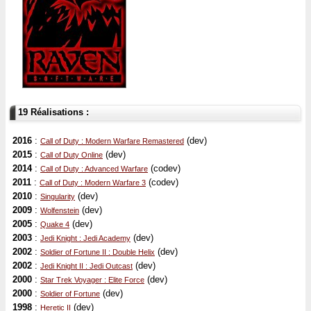
19 Réalisations :
2016
:
(dev)
Call of Duty : Modern Warfare Remastered
2015
:
(dev)
Call of Duty Online
2014
:
(codev)
Call of Duty : Advanced Warfare
2011
:
(codev)
Call of Duty : Modern Warfare 3
2010
:
(dev)
Singularity
2009
:
(dev)
Wolfenstein
2005
:
(dev)
Quake 4
2003
:
(dev)
Jedi Knight : Jedi Academy
2002
:
(dev)
Soldier of Fortune II : Double Helix
2002
:
(dev)
Jedi Knight II : Jedi Outcast
2000
:
(dev)
Star Trek Voyager : Elite Force
2000
:
(dev)
Soldier of Fortune
1998
:
(dev)
Heretic II