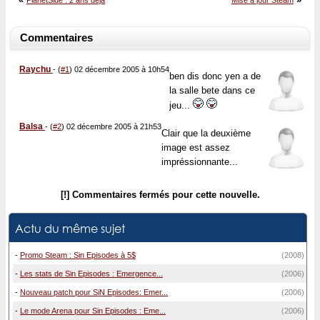
PlanetSide : 2 ans déjà
Mise à jour Steam
Commentaires
Raychu
-
(
#1
) 02 décembre 2005 à 10h54
ben dis donc yen a de
la salle bete dans ce
jeu...
Balsa
-
(
#2
) 02 décembre 2005 à 21h53
Clair que la deuxième
image est assez
impréssionnante...
[!] Commentaires fermés pour cette nouvelle.
Actu du même sujet
-
Promo Steam : Sin Episodes à 5$
(2008)
-
Les stats de Sin Episodes : Emergence...
(2006)
-
Nouveau patch pour SiN Episodes: Emer...
(2006)
-
Le mode Arena pour Sin Episodes : Eme...
(2006)