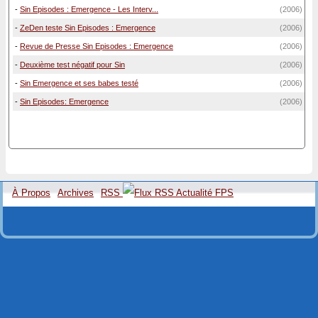
-
Sin Episodes : Emergence - Les Interv...
(2006)
-
ZeDen teste Sin Episodes : Emergence
(2006)
-
Revue de Presse Sin Episodes : Emergence
(2006)
-
Deuxième test négatif pour Sin
(2006)
-
Sin Emergence et ses babes testé
(2006)
-
Sin Episodes: Emergence
(2006)
À Propos
Archives
RSS