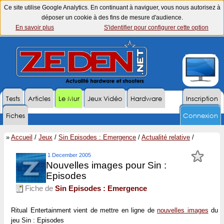
Ce site utilise Google Analytics. En continuant à naviguer, vous nous autorisez à
déposer un cookie à des fins de mesure d'audience.
En savoir plus
S'identifier pour configurer cette option
Tests
Articles
Le Mur
Jeux Vidéo
Hardware
Inscription
Fiches
Connexion
»
Accueil
/
Jeux
/
Sin Episodes : Emergence
/
Actualité relative
/
1 December 2005
Nouvelles images pour Sin :
Episodes
Fiche de
Sin Episodes : Emergence
Ritual Entertainment vient de mettre en ligne de
nouvelles images
du
jeu
Sin : Episodes