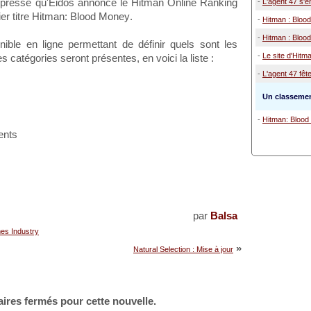
presse qu'Eidos annonce le
Hitman Online Ranking
-
L'agent 47 s'e
er titre
Hitman: Blood Money
.
-
Hitman : Bloo
-
Hitman : Blood
nible en ligne permettant de définir quels sont les
-
Le site d'Hitm
s catégories seront présentes, en voici la liste :
-
L'agent 47 fêt
Un classeme
-
Hitman: Blood
ents
par
Balsa
s Industry
»
Natural Selection : Mise à jour
ires fermés pour cette nouvelle.