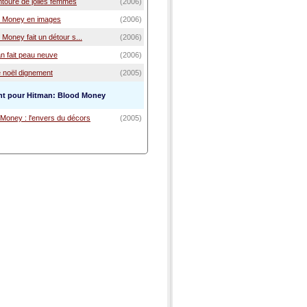
ntoure de jolies femmes
(2006)
d Money en images
(2006)
 Money fait un détour s...
(2006)
an fait peau neuve
(2006)
e noël dignement
(2005)
nt pour Hitman: Blood Money
 Money : l'envers du décors
(2005)