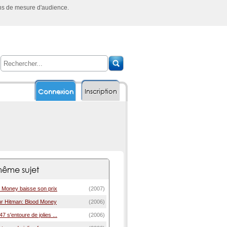
ins de mesure d'audience.
Connexion
Inscription
ême sujet
d Money baisse son prix
(2007)
our Hitman: Blood Money
(2006)
7 s'entoure de jolies ...
(2006)