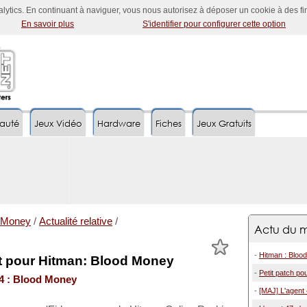
nalytics. En continuant à naviguer, vous nous autorisez à déposer un cookie à des f
En savoir plus
S'identifier pour configurer cette option
auté
Jeux Vidéo
Hardware
Fiches
Jeux Gratuits
d Money
/
Actualité relative
/
Actu du m
-
Hitman : Bloo
 pour Hitman: Blood Money
-
Petit patch p
4 : Blood Money
-
[MAJ] L'agent 4