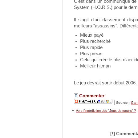
C'est dans un communiqué de 
System (H.O.R.S.)
pour le derni
Il s'agit d'un classement dispo
meilleurs "assassins". Différente
Mieux payé
Plus recherché
Plus rapide
Plus précis
Celui qui crée le plus d'accid
Meilleur hitman
Le jeu devrait sortir début 2006.
Commenter
|
Source :
Game
«
Vers l'interdiction des "Jeux de tueurs" ?
[!] Commenta