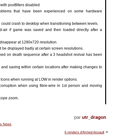
with postfilters disabled
roblems that have been experienced on some hardware
 could crash to desktop when transitioning between levels.
d-air if game was saved and then loaded directly after a
disappear at 1280x720 resolution.
 be displayed badly at certain screen resolutions.
oked on death sequence after a 3 headshot revival has been
 and saving within certain locations after making changes to
 Icons when running at LOW in render options.
 corruption when using fibre-wire in 1st person and moving
 scope zoom.
par
utr_dragon
's News
»
6 renders d'Armed Assault