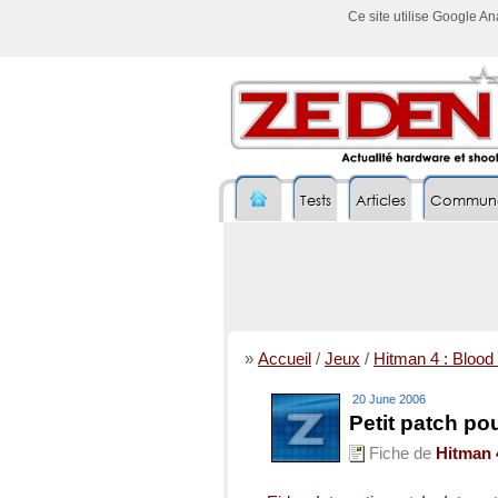
Ce site utilise Google A
Tests
Articles
Commun
»
Accueil
/
Jeux
/
Hitman 4 : Bloo
20 June 2006
Petit patch p
Fiche de
Hitman 