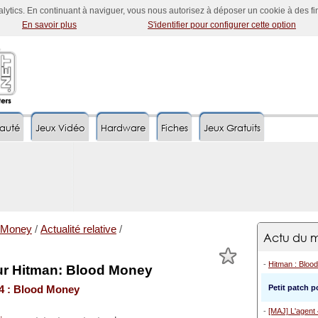
nalytics. En continuant à naviguer, vous nous autorisez à déposer un cookie à des f
En savoir plus
S'identifier pour configurer cette option
auté
Jeux Vidéo
Hardware
Fiches
Jeux Gratuits
d Money
/
Actualité relative
/
Actu du m
-
Hitman : Bloo
our Hitman: Blood Money
Petit patch 
4 : Blood Money
-
[MAJ] L'agent 4