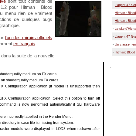
ive
sont tout contents de
-
L'agent 47 s'e
 1.2 pour Hitman : Blood
Au menu rien de vraiment
-
Hitman : Bloo
ections de quelques bugs
-
Hitman : Blood
graphique.
-
Le site d'Hitm
-
L'agent 47 fêt
sur
l'un des miroirs officiels
tamment
en français
.
-
Un classement
-
Hitman: Blood
dans la suite de la nouvelle.
shaderquality medium on FX cards.
g on shaderquality medium FX cards.
 Configuration application (if model is unsupported then
X Configuration application. Select this option to turn off
i command is now performed automatically if SLi hardware
re incorrectly labelled in the Render Menu.
on directory in case file is missing from system.
racter models were displayed in LOD3 when redrawn after