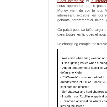
Eidos Interactive
et
Io Interact
nous apprendre que le patch
Money vient de voir le jour. 
intéressant excepté les corr
gênants, notamment au niveau 
Ce patch peut se télécharger 
dans toutes les langues et no
Le changelog complet se trouve 
Fixes crash when firing weapon on 
- Fixes lighting issues when runnin
- Added Shadermodel select to GFX
defaults to High).
- "SliOverrde" command added to GF
autodetection of Sli as EnableSl
configuration detected.
- Soft shadows and hard shadows we
- Installs msvcr71.dll in to applicati
- Removed optimisation where cha
leaving the screen.