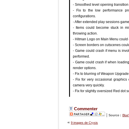
- Smoothed level opening transition 
- Fix to the low performance p
configurations.
- After extended play sessions game
- Items could become stuck in mi
throwing action.
- Hitman Logo on Main Menu could 
- Screen borders on cutscenes could
- Game could crash if menu is inv
performed.
- Game could crash if when loading
render options.
- Fix to blurring of Weapon Upgrade
- Fix for very occasional graphics
camera very quickly.
- Fix for slightly oversized Red dot
Commenter
|
Source :
Blue
«
9 images de Crysis