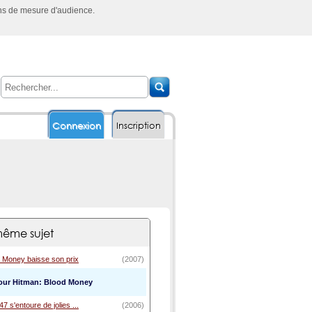
ins de mesure d'audience.
Connexion
Inscription
ême sujet
d Money baisse son prix
(2007)
pour Hitman: Blood Money
7 s'entoure de jolies ...
(2006)