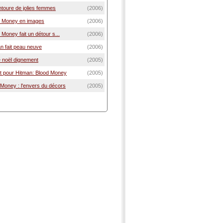
ntoure de jolies femmes
(2006)
d Money en images
(2006)
 Money fait un détour s...
(2006)
an fait peau neuve
(2006)
e noël dignement
(2005)
 pour Hitman: Blood Money
(2005)
 Money : l'envers du décors
(2005)