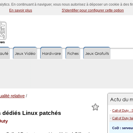
nalytics. En continuant à naviguer, vous nous autorisez à déposer un cookie à des f
En savoir plus
S'identifier pour configurer cette option
auté
Jeux Vidéo
Hardware
Fiches
Jeux Gratuits
alité relative
/
Actu du m
-
Call of Duty :
s dédiés Linux patchés
-
Call of Duty fai
Duty
CoD : serveu