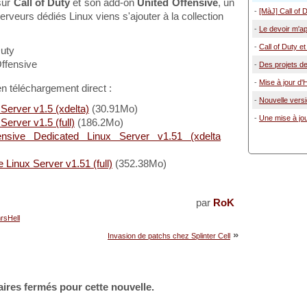
sur
Call of Duty
et son add-on
United Offensive
, un
-
[MàJ] Call of 
rveurs dédiés Linux viens s'ajouter à la collection
-
Le devoir m'app
-
Call of Duty e
Duty
ffensive
-
Des projets de
-
Mise à jour d'H
 en téléchargement direct :
-
Nouvelle versi
 Server v1.5 (xdelta)
(30.91Mo)
-
Une mise à jou
Server v1.5 (full)
(186.2Mo)
ensive Dedicated Linux Server v1.51 (xdelta
e Linux Server v1.51 (full)
(352.38Mo)
par
RoK
rsHell
»
Invasion de patchs chez Splinter Cell
ires fermés pour cette nouvelle.