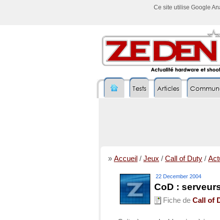
Ce site utilise Google A
Tests
Articles
Commun
»
Accueil
/
Jeux
/
Call of Duty
/
Actu
22 December 2004
CoD : serveur
Fiche de
Call of 