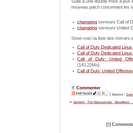
Suite à une double mise à jour 
nouveau patch concernant les se
changelog
serveurs Call of 
changelog
serveurs United O
Sinon voici la liste des mirroirs
Call of Duty Dedicated Linux
Call of Duty Dedicated Linux 
Call of Duty: United Off
(143.22Mo)
Call of Duty: United Offensiv
Commenter
|
Source :
Gam
«
Vampire : The Masquerade - Bloodlines,...
[!] Commenta