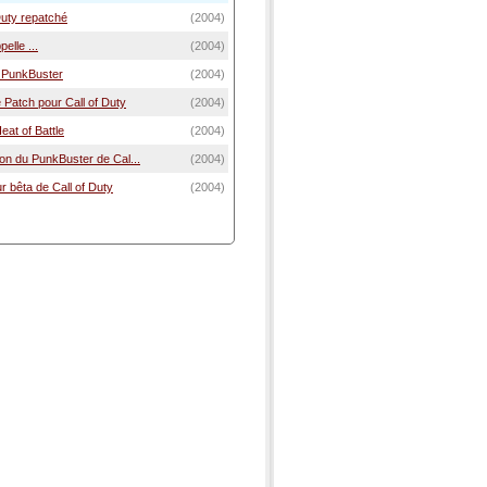
Duty repatché
(2004)
elle ...
(2004)
t PunkBuster
(2004)
 Patch pour Call of Duty
(2004)
eat of Battle
(2004)
on du PunkBuster de Cal...
(2004)
r bêta de Call of Duty
(2004)