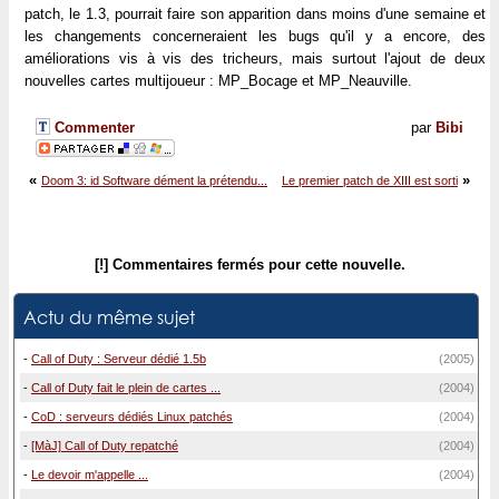
patch, le 1.3, pourrait faire son apparition dans moins d'une semaine et
les changements concerneraient les bugs qu'il y a encore, des
améliorations vis à vis des tricheurs, mais surtout l'ajout de deux
nouvelles cartes multijoueur : MP_Bocage et MP_Neauville.
Commenter
par
Bibi
«
»
Doom 3: id Software dément la prétendu...
Le premier patch de XIII est sorti
[!] Commentaires fermés pour cette nouvelle.
Actu du même sujet
-
Call of Duty : Serveur dédié 1.5b
(2005)
-
Call of Duty fait le plein de cartes ...
(2004)
-
CoD : serveurs dédiés Linux patchés
(2004)
-
[MàJ] Call of Duty repatché
(2004)
-
Le devoir m'appelle ...
(2004)