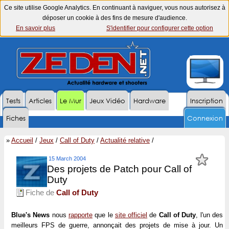
Ce site utilise Google Analytics. En continuant à naviguer, vous nous autorisez à
déposer un cookie à des fins de mesure d'audience.
En savoir plus
S'identifier pour configurer cette option
Tests
Articles
Le Mur
Jeux Vidéo
Hardware
Inscription
Fiches
Connexion
»
Accueil
/
Jeux
/
Call of Duty
/
Actualité relative
/
15 March 2004
Des projets de Patch pour Call of
Duty
Fiche de
Call of Duty
Blue's News
nous
rapporte
que le
site officiel
de
Call of Duty
, l'un des
meilleurs FPS de guerre, annonçait des projets de mise à jour. Un