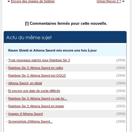
«
»
Encore des images de Soldner
Ghost Recon 2 ?
[!] Commentaires fermés pour cette nouvelle.
Actu du même sujet
Raven Shield et Athena Sword mis encore une fois à jour
-
Trois nouveaux patchs pour Rainbow Six 3
(2004)
-
Rainbow Six 3: Athena Sword en vidéo
(2004)
-
Rainbow Six 3: Athena Sword est GOLD
(2004)
-
Athena Sword, en détail
(2004)
-
Et encore une date de sortie différée
(2004)
-
Rainbow Six 3: Athena Sword vu par Ac...
(2003)
-
Rainbow Six 3: Athena Sword en image
(2003)
-
Images d' Athena Sword
(2003)
-
Screenshots d'Athena Sword...
(2003)