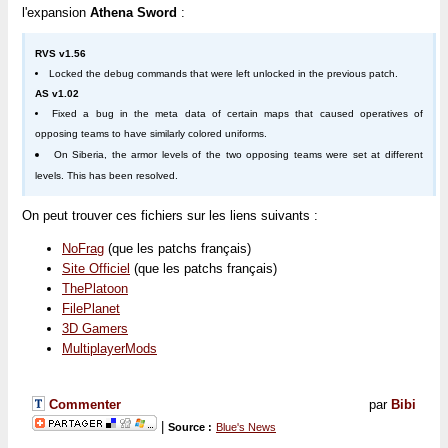
l'expansion
Athena Sword
:
RVS v1.56
Locked the debug commands that were left unlocked in the previous patch.
AS v1.02
Fixed a bug in the meta data of certain maps that caused operatives of
opposing teams to have similarly colored uniforms.
On Siberia, the armor levels of the two opposing teams were set at different
levels. This has been resolved.
On peut trouver ces fichiers sur les liens suivants :
NoFrag
(que les patchs français)
Site Officiel
(que les patchs français)
ThePlatoon
FilePlanet
3D Gamers
MultiplayerMods
Commenter
par
Bibi
|
Source :
Blue's News