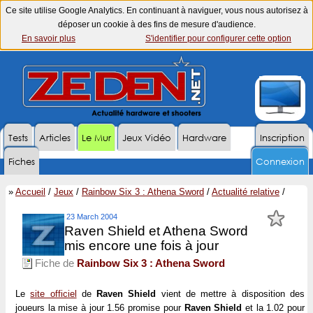
Ce site utilise Google Analytics. En continuant à naviguer, vous nous autorisez à
déposer un cookie à des fins de mesure d'audience.
En savoir plus
S'identifier pour configurer cette option
Tests
Articles
Le Mur
Jeux Vidéo
Hardware
Inscription
Fiches
Connexion
»
Accueil
/
Jeux
/
Rainbow Six 3 : Athena Sword
/
Actualité relative
/
23 March 2004
Raven Shield et Athena Sword
mis encore une fois à jour
Fiche de
Rainbow Six 3 : Athena Sword
Le
site officiel
de
Raven Shield
vient de mettre à disposition des
joueurs la mise à jour 1.56 promise pour
Raven Shield
et la 1.02 pour