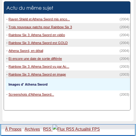
Actu du même sujet
-
Raven Shield et Athena Sword mis enco...
(2004)
-
Trois nouveaux patchs pour Rainbow Six 3
(2004)
-
Rainbow Six 3: Athena Sword en vidéo
(2004)
-
Rainbow Six 3: Athena Sword est GOLD
(2004)
-
Athena Sword, en détail
(2004)
-
Et encore une date de sortie différée
(2004)
-
Rainbow Six 3: Athena Sword vu par Ac...
(2003)
-
Rainbow Six 3: Athena Sword en image
(2003)
Images d' Athena Sword
-
Screenshots d'Athena Sword...
(2003)
À Propos
Archives
RSS