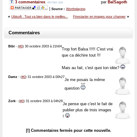
3 commentaires
par
BalSagoth
, dernier par
|
Source :
Worthplaying
«
»
Ubisoft : Tout va bien dans le meilleu...
Firestarter en images pour changer
Commentaires
Bibi
-
(
#0
) 30 octobre 2003 à 21h04
Trop fort Balsa !!!!! C'est vrai
que ca déchire tout !!!
Mais au fait, c'est quoi ton idée?
Damz
-
(
#0
) 31 octobre 2003 à 00h27
Je me posais la même
question
Zork
-
(
#0
) 31 octobre 2003 à 04h29
Je pense que c'est le fait de
publier plus de trois images
!
[!] Commentaires fermés pour cette nouvelle.