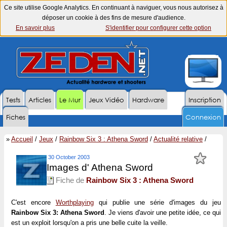
Ce site utilise Google Analytics. En continuant à naviguer, vous nous autorisez à
déposer un cookie à des fins de mesure d'audience.
En savoir plus
S'identifier pour configurer cette option
Tests
Articles
Le Mur
Jeux Vidéo
Hardware
Inscription
Fiches
Connexion
»
Accueil
/
Jeux
/
Rainbow Six 3 : Athena Sword
/
Actualité relative
/
30 October 2003
Images d' Athena Sword
Fiche de
Rainbow Six 3 : Athena Sword
C'est encore
Worthplaying
qui publie une série d'images du jeu
Rainbow Six 3: Athena Sword
. Je viens d'avoir une petite idée, ce qui
est un exploit lorsqu'on a pris une belle cuite la veille.