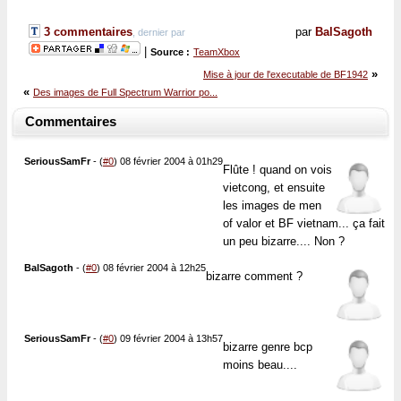
3 commentaires
par
BalSagoth
, dernier par
|
Source :
TeamXbox
»
Mise à jour de l'executable de BF1942
«
Des images de Full Spectrum Warrior po...
Commentaires
SeriousSamFr
-
(
#0
) 08 février 2004 à 01h29
Flûte ! quand on vois
vietcong, et ensuite
les images de men
of valor et BF vietnam... ça fait
un peu bizarre.... Non ?
BalSagoth
-
(
#0
) 08 février 2004 à 12h25
bizarre comment ?
SeriousSamFr
-
(
#0
) 09 février 2004 à 13h57
bizarre genre bcp
moins beau....