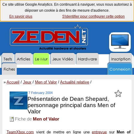
Ce site utilise Google Analytics. En continuant à naviguer, vous nous autorisez à
déposer un cookie à des fins de mesure d'audience.
En savoir plus
S'identifier pour configurer cette option
Tests
Articles
Le Mur
Jeux Vidéo
Hardware
Inscription
Fiches
Connexion
»
Accueil
/
Jeux
/
Men of Valor
/
Actualité relative
/
7 February 2004
Présentation de Dean Shepard,
personnage principal dans Men of
Valor
Fiche de
Men of Valor
TeamXbox.com
vient de mettre en ligne une
entrevue
sur
Men of