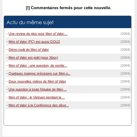
[!] Commentaires fermés pour cette nouvelle.
Actu du même sujet
-
Une review de plus pour Men of Valor:...
(2004)
-
Men of Valor (PC) est aussi GOLD
(2004)
-
Démo multi de Men of Valor
(2004)
-
Men of Valor est gold (pour Xbox)
(2004)
-
Men of Valor : une question, de nombr...
(2004)
-
Quelques maigres précisions sur Men o...
(2004)
-
Deux nouvelles vidéos de Men of Valor
(2004)
-
Une question à toute l'équipe de Men ...
(2004)
-
Men of Valor : le Vietnam pendant la ...
(2004)
-
Men of Valor à la Conférence des déve...
(2004)