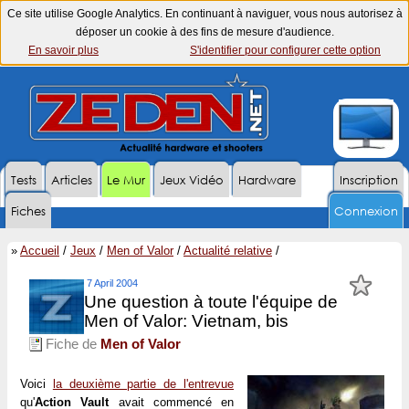
Ce site utilise Google Analytics. En continuant à naviguer, vous nous autorisez à
déposer un cookie à des fins de mesure d'audience.
En savoir plus
S'identifier pour configurer cette option
Tests
Articles
Le Mur
Jeux Vidéo
Hardware
Inscription
Fiches
Connexion
»
Accueil
/
Jeux
/
Men of Valor
/
Actualité relative
/
7 April 2004
Une question à toute l'équipe de
Men of Valor: Vietnam, bis
Fiche de
Men of Valor
Voici
la deuxième partie de l'entrevue
qu'
Action Vault
avait commencé en