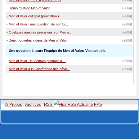
-
Men of Valor (PC) est aussi GOLD
(2004)
-
Démo multi de Men of Valor
(2004)
-
Men of Valor est gold (pour Xbox)
(2004)
-
Men of Valor : une question, de nombr...
(2004)
-
Quelques maigres précisions sur Men o...
(2004)
-
Deux nouvelles vidéos de Men of Valor
(2004)
Une question à toute l'équipe de Men of Valor: Vietnam, bis
-
Men of Valor : le Vietnam pendant la ...
(2004)
-
Men of Valor à la Conférence des déve...
(2004)
À Propos
Archives
RSS