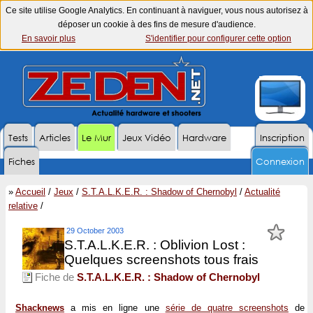
Ce site utilise Google Analytics. En continuant à naviguer, vous nous autorisez à
déposer un cookie à des fins de mesure d'audience.
En savoir plus
S'identifier pour configurer cette option
Tests
Articles
Le Mur
Jeux Vidéo
Hardware
Inscription
Fiches
Connexion
»
Accueil
/
Jeux
/
S.T.A.L.K.E.R. : Shadow of Chernobyl
/
Actualité
relative
/
29 October 2003
S.T.A.L.K.E.R. : Oblivion Lost :
Quelques screenshots tous frais
Fiche de
S.T.A.L.K.E.R. : Shadow of Chernobyl
Shacknews
a mis en ligne une
série de quatre screenshots
de