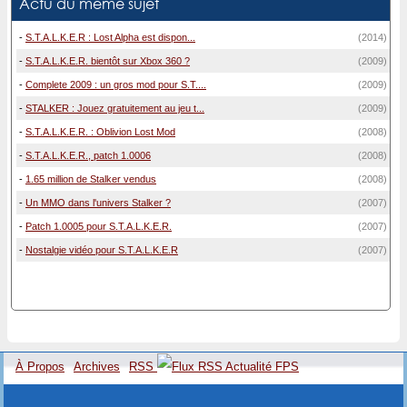
Actu du même sujet
-
S.T.A.L.K.E.R : Lost Alpha est dispon...
(2014)
-
S.T.A.L.K.E.R. bientôt sur Xbox 360 ?
(2009)
-
Complete 2009 : un gros mod pour S.T....
(2009)
-
STALKER : Jouez gratuitement au jeu t...
(2009)
-
S.T.A.L.K.E.R. : Oblivion Lost Mod
(2008)
-
S.T.A.L.K.E.R., patch 1.0006
(2008)
-
1.65 million de Stalker vendus
(2008)
-
Un MMO dans l'univers Stalker ?
(2007)
-
Patch 1.0005 pour S.T.A.L.K.E.R.
(2007)
-
Nostalgie vidéo pour S.T.A.L.K.E.R
(2007)
À Propos
Archives
RSS