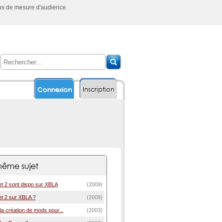
ins de mesure d'audience.
Connexion
Inscription
ême sujet
t 2 sont dispo sur XBLA
(2009)
t 2 sur XBLA ?
(2009)
a création de mods pour...
(2003)