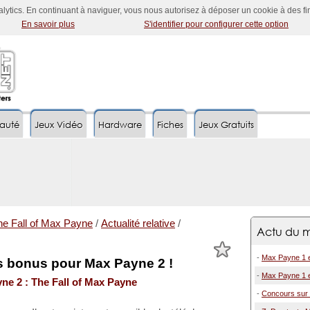
nalytics. En continuant à naviguer, vous nous autorisez à déposer un cookie à des f
En savoir plus
S'identifier pour configurer cette option
auté
Jeux Vidéo
Hardware
Fiches
Jeux Gratuits
he Fall of Max Payne
/
Actualité relative
/
Actu du m
-
Max Payne 1 e
s bonus pour Max Payne 2 !
-
Max Payne 1 e
ne 2 : The Fall of Max Payne
-
Concours sur l