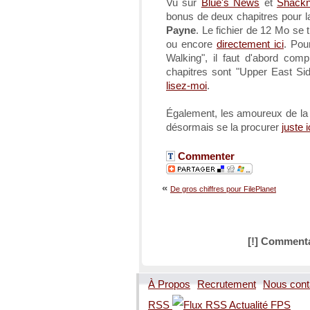
Vu sur
Blue's News
et
Shack
bonus de deux chapitres pour 
Payne
. Le fichier de 12 Mo se 
ou encore
directement ici
. Pou
Walking", il faut d'abord com
chapitres sont "Upper East Sid
lisez-moi
.
Également, les amoureux de la
désormais se la procurer
juste i
Commenter
«
De gros chiffres pour FilePlanet
[!] Commenta
À Propos
Recrutement
Nous cont
RSS