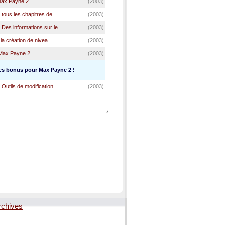
Max Payne 2
(2003)
tous les chapitres de ...
(2003)
Des informations sur le...
(2003)
 la création de nivea...
(2003)
 Max Payne 2
(2003)
es bonus pour Max Payne 2 !
Outils de modification...
(2003)
rchives