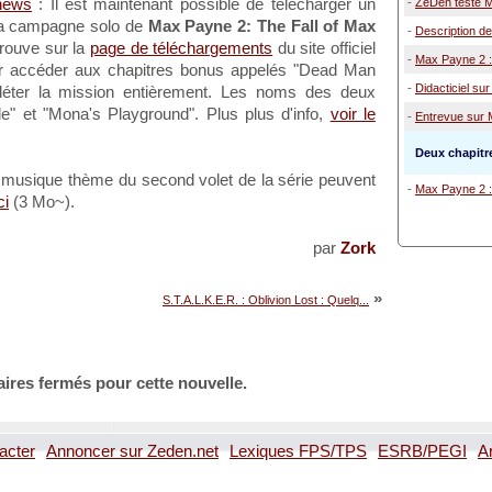
news
: Il est maintenant possible de télécharger un
-
ZeDen teste 
la campagne solo de
Max Payne 2: The Fall of Max
-
Description de 
trouve sur la
page de téléchargements
du site officiel
-
Max Payne 2 : 
r accéder aux chapitres bonus appelés "Dead Man
-
Didacticiel sur
pléter la mission entièrement. Les noms des deux
e" et "Mona's Playground". Plus plus d'info,
voir le
-
Entrevue sur
Deux chapitr
 musique thème du second volet de la série peuvent
-
Max Payne 2 : 
ci
(3 Mo~).
par
Zork
»
S.T.A.L.K.E.R. : Oblivion Lost : Quelq...
ires fermés pour cette nouvelle.
acter
Annoncer sur Zeden.net
Lexiques FPS/TPS
ESRB/PEGI
A