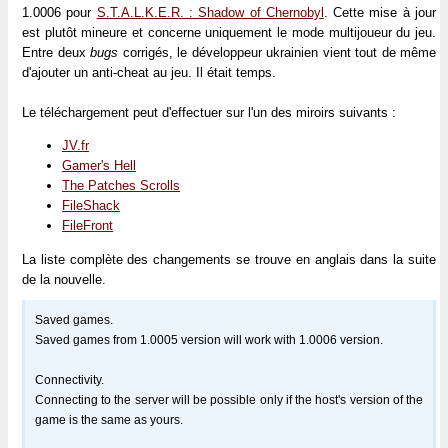
1.0006 pour
S.T.A.L.K.E.R. : Shadow of Chernobyl
. Cette mise à jour
est plutôt mineure et concerne uniquement le mode multijoueur du jeu.
Entre deux
bugs
corrigés, le développeur ukrainien vient tout de même
d'ajouter un anti-cheat au jeu. Il était temps.
Le téléchargement peut d'effectuer sur l'un des miroirs suivants :
JV.fr
Gamer's Hell
The Patches Scrolls
FileShack
FileFront
La liste complète des changements se trouve en anglais dans la suite
de la nouvelle.
Saved games.
Saved games from 1.0005 version will work with 1.0006 version.
Connectivity.
Connecting to the server will be possible only if the host's version of the
game is the same as yours.