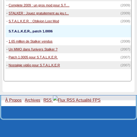
-
Complete 2009 : un gros mod pour S.T....
(2009)
-
STALKER : Jouez gratuitement au jeu t...
(2009)
-
S.T.A.L.K.E.R. : Oblivion Lost Mod
(2008)
S.T.A.L.K.E.R., patch 1.0006
-
1.65 million de Stalker vendus
(2008)
-
Un MMO dans l'univers Stalker ?
(2007)
-
Patch 1.0005 pour S.T.A.L.K.E.R.
(2007)
-
Nostalgie vidéo pour S.T.A.L.K.E.R
(2007)
À Propos
Archives
RSS