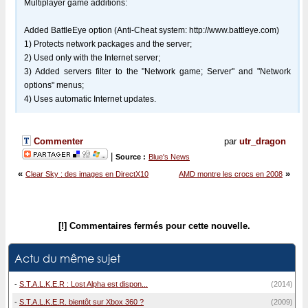
Multiplayer game additions:
Added BattleEye option (Anti-Cheat system: http://www.battleye.com)
1) Protects network packages and the server;
2) Used only with the Internet server;
3) Added servers filter to the "Network game; Server" and "Network
options" menus;
4) Uses automatic Internet updates.
Commenter
par
utr_dragon
|
Source :
Blue's News
«
»
Clear Sky : des images en DirectX10
AMD montre les crocs en 2008
[!] Commentaires fermés pour cette nouvelle.
Actu du même sujet
-
S.T.A.L.K.E.R : Lost Alpha est dispon...
(2014)
-
S.T.A.L.K.E.R. bientôt sur Xbox 360 ?
(2009)