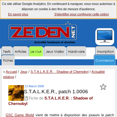
Ce site utilise Google Analytics. En continuant à naviguer, vous nous autorisez à
déposer un cookie à des fins de mesure d'audience.
En savoir plus
S'identifier pour configurer cette option
Tests
Articles
Le Mur
Jeux Vidéo
Hardware
Inscription
Fiches
Connexion
»
Accueil
/
Jeux
/
S.T.A.L.K.E.R. : Shadow of Chernobyl
/
Actualité
relative
/
13 March 2008
S.T.A.L.K.E.R., patch 1.0006
Fiche de
S.T.A.L.K.E.R. : Shadow of
Chernobyl
GSC Game World
vient de mettre à disposition des joueurs le
patch