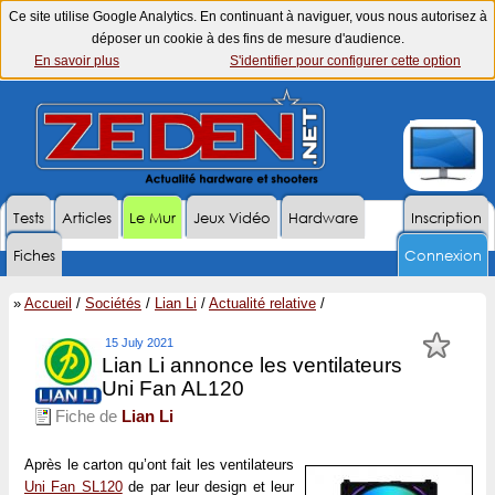
Ce site utilise Google Analytics. En continuant à naviguer, vous nous autorisez à
déposer un cookie à des fins de mesure d'audience.
En savoir plus
S'identifier pour configurer cette option
Tests
Articles
Le Mur
Jeux Vidéo
Hardware
Inscription
Fiches
Connexion
»
Accueil
/
Sociétés
/
Lian Li
/
Actualité relative
/
15 July 2021
Lian Li annonce les ventilateurs
Uni Fan AL120
Fiche de
Lian Li
Après le carton qu’ont fait les ventilateurs
Uni Fan SL120
de par leur design et leur