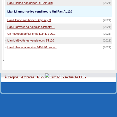
-
Lian Li lance son boitier O11 Air Mini
(2021)
Lian Li annonce les ventilateurs Uni Fan AL120
-
Lian li lance son boitier Odyssey X
(2021)
-
Lian Li dévoile sa nouvelle alimentat...
(2021)
-
Un nouveau boîtier chez Lian Li : O11...
(2021)
-
Lian Li dévoile les ventilateurs ST120
(2021)
-
Lian Li lance la version 140 MM des v...
(2021)
À Propos
Archives
RSS