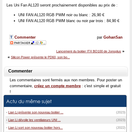
Les Uni Fan AL120 seront prochainement disponibles au prix de :
UNI FAN AL120 RGB PWM noir ou blanc : 26,90 €
UNI FAN AL120 RGB PWM blanc ou noir par trois : 84,90 €
Commenter
par
GohanSan
»
Lancement du boitier ITX BO100 de Jonsplus
«
Silicon Power présente le PD60, son bo...
Commenter
Les commentaires sont fermés aux non membres. Pour poster un
commentaire,
créez un compte membre
: c'est simple et gratuit
!
Actu du même sujet
-
Lian Li présente son nouveau boitier ...
(2023)
-
Lian Li dévoile les ventilateurs UNI ...
(2023)
-
Lian Li sort son nouveau boitier hors...
(2022)