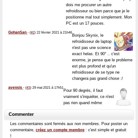
dois me procurer un autre
refroidisseur ou bien parce que je le
positionne mal tout simplement. Mon
PC est un 17 pouces.
GohanSan
-
(
#2
) 22 février 2021 à 21h46
Bonjou Skynix, le
refroidisseur de laptop
n'est pas une science
exact helas. Et 90° .. c'est
enorme, je pense que le probleme
est plus profond et qu'un
refroidisseur de se type ne
changera pas grand chose :/
avensis
-
(
#3
) 29 mai 2021 à 17h51
Pour 90 degrés, il faut
vraiment s'inquiéter, ce n'est
pas rien quand même
Commenter
Les commentaires sont fermés aux non membres. Pour poster un
commentaire,
créez un compte membre
: c'est simple et gratuit
!