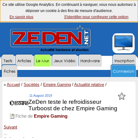
Ce site utilise Google Analytics. En continuant à naviguer, vous nous autorisez à
déposer un cookie à des fins de mesure d'audience.
En savoir plus
S'identifier pour configurer cette option
Tests
Articles
Le Mur
Jeux Vidéo
Hardware
Inscription
Fiches
Connexion
»
Accueil
/
Sociétés
/
Empire Gaming
/
Actualité relative
/
11 August 2019
ZeDen teste le refroidisseur
Turboost de chez Empire Gaming
Fiche de
Empire Gaming
Suivant
...