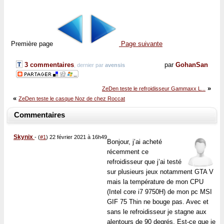
Première page
Page suivante
3 commentaires
par
GohanSan
, dernier par
avensis
»
ZeDen teste le refroidisseur Gammaxx L...
«
ZeDen teste le casque Noz de chez Roccat
Commentaires
Skynix
-
(
#1
) 22 février 2021 à 16h49
Bonjour, j’ai acheté
récemment ce
refroidisseur que j’ai testé
sur plusieurs jeux notamment GTA V
mais la température de mon CPU
(Intel core i7 9750H) de mon pc MSI
GIF 75 Thin ne bouge pas. Avec et
sans le refroidisseur je stagne aux
alentours de 90 degrés. Est-ce que je