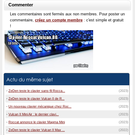
Commenter
Les commentaires sont fermés aux non membres. Pour poster un
commentaire,
créez un compte membre
: c'est simple et gratuit
!
Actu du même sujet
-
ZeDen teste le clavier sans-fil Rocca...
(2023)
-
ZeDen teste le clavier Vulcan II de R...
(2023)
-
Un nouveau clavier mécanique chez Roc...
(2023)
-
Vulcan II Mini Air : le dernier clavi...
(2023)
-
Roccat annonce le clavier Magma Mini
(2023)
-
ZeDen teste le clavier Vulcan II Max ...
(2022)