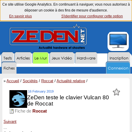
Ce site utilise Google Analytics. En continuant à naviguer, vous nous autorisez à
déposer un cookie à des fins de mesure d'audience.
En savoir plus
S'identifier pour configurer cette option
Tests
Articles
Le Mur
Jeux Vidéo
Hardware
Inscription
Fiches
Connexion
»
Accueil
/
Sociétés
/
Roccat
/
Actualité relative
/
16 February 2019
ZeDen teste le clavier Vulcan 80
de Roccat
Fiche de
Roccat
Suivant
...