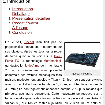
1.
Introduction
Introduction
Déballage
Présentation détaillée
Roccat Swarm
À l'usage
Conclusion
On le sait,
Roccat
n'en finit pas de
proposer des innovations, notamment sur
ses claviers. Après les touches à retour
de force qu'on a pu voir sur le
Isku+
Force FX
, la technologie
Membranical
,
qui équipe le
Horde Aimo
de « membrane
2.0 », le constructeur nous présente
Roccat Vulcan 80
désormais des switchs mécaniques faits
maison, modestement appelés « Titan ». En bref, ce sont des switchs
avec un point d’activation tactile de 1,8 mm, et doté d’une course de
3,6 mm ; ils sont également annoncés comme 20% plus rapides que
n'importe quel autre concurrent. Cette nouveauté se retrouve sur la
toute nouvelle gamme de claviers de Roccat, laquelle est constituée du
Vulcan 80, que l'on va tester aujourd'hui, du Vulcan 100 et enfin du