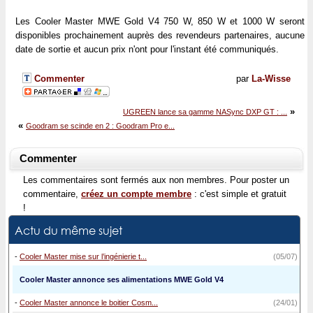
Les Cooler Master MWE Gold V4 750 W, 850 W et 1000 W seront
disponibles prochainement auprès des revendeurs partenaires, aucune
date de sortie et aucun prix n'ont pour l'instant été communiqués.
Commenter
par
La-Wisse
»
UGREEN lance sa gamme NASync DXP GT : ...
«
Goodram se scinde en 2 : Goodram Pro e...
Commenter
Les commentaires sont fermés aux non membres. Pour poster un
commentaire,
créez un compte membre
: c'est simple et gratuit
!
Actu du même sujet
-
Cooler Master mise sur l’ingénierie t...
(05/07)
Cooler Master annonce ses alimentations MWE Gold V4
-
Cooler Master annonce le boitier Cosm...
(24/01)