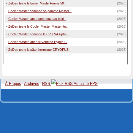
-
ZeDen teste le boitier MasterFrame 50...
(2025)
-
Cooler Master annonce sa gamme Master...
(2025)
-
Cooler Master lance son nouveau boiti...
(2025)
-
ZeDen teste le Cooler Master MasterHu...
(2025)
-
Cooler Master annonce le CPU V4 Alpha...
(2025)
-
Cooler Master lance le ventirad Hyper 12
(2025)
-
ZeDen teste la pâte thermique CRYOFUZ...
(2025)
À Propos
Archives
RSS