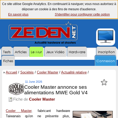
Ce site utilise Google Analytics. En continuant à naviguer, vous nous autorisez à
déposer un cookie à des fins de mesure d'audience.
En savoir plus
S'identifier pour configurer cette option
Tests
Articles
Le Mur
Jeux Vidéo
Hardware
Inscription
Fiches
Connexion
»
Accueil
/
Sociétés
/
Cooler Master
/
Actualité relative
/
11 June 2026
Cooler Master annonce ses
alimentations MWE Gold V4
Fiche de
Cooler Master
Cooler Master
, fabricant hardware
Taiwanais qu'on ne présente plus,