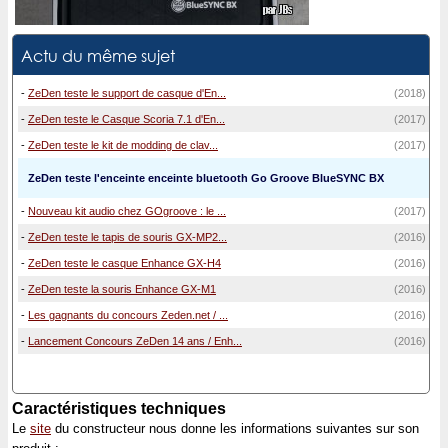
Actu du même sujet
-
ZeDen teste le support de casque d'En...
(2018)
-
ZeDen teste le Casque Scoria 7.1 d'En...
(2017)
-
ZeDen teste le kit de modding de clav...
(2017)
ZeDen teste l'enceinte enceinte bluetooth Go Groove BlueSYNC BX
-
Nouveau kit audio chez GOgroove : le ...
(2017)
-
ZeDen teste le tapis de souris GX-MP2...
(2016)
-
ZeDen teste le casque Enhance GX-H4
(2016)
-
ZeDen teste la souris Enhance GX-M1
(2016)
-
Les gagnants du concours Zeden.net / ...
(2016)
-
Lancement Concours ZeDen 14 ans / Enh...
(2016)
Caractéristiques techniques
Le
site
du constructeur nous donne les informations suivantes sur son