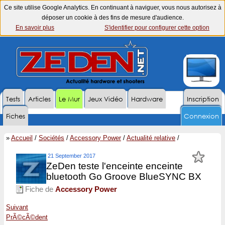
Ce site utilise Google Analytics. En continuant à naviguer, vous nous autorisez à
déposer un cookie à des fins de mesure d'audience.
En savoir plus
S'identifier pour configurer cette option
Tests
Articles
Le Mur
Jeux Vidéo
Hardware
Inscription
Fiches
Connexion
»
Accueil
/
Sociétés
/
Accessory Power
/
Actualité relative
/
21 September 2017
ZeDen teste l'enceinte enceinte
bluetooth Go Groove BlueSYNC BX
Fiche de
Accessory Power
Suivant
PrÃ©cÃ©dent