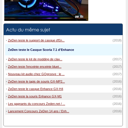
Actu du même sujet
-
ZeDen teste le support de casque d'En...
(2018)
ZeDen teste le Casque Scoria 7.1 d'Enhance
-
ZeDen teste le kit de modding de clav...
(2017)
-
ZeDen teste l'enceinte enceinte bluet...
(2017)
-
Nouveau kit audio chez GOgroove : le ...
(2017)
-
ZeDen teste le tapis de souris GX-MP2...
(2016)
-
ZeDen teste le casque Enhance GX-H4
(2016)
-
ZeDen teste la souris Enhance GX-M1
(2016)
-
Les gagnants du concours Zeden.net / ...
(2016)
-
Lancement Concours ZeDen 14 ans / Enh...
(2016)