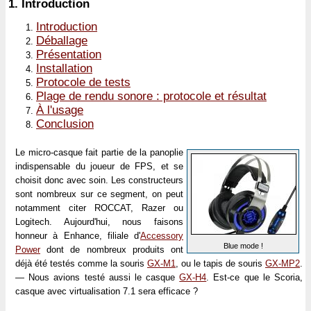
1.
Introduction
Introduction
Déballage
Présentation
Installation
Protocole de tests
Plage de rendu sonore : protocole et résultat
À l'usage
Conclusion
Le micro-casque fait partie de la panoplie
indispensable du joueur de FPS, et se
choisit donc avec soin. Les constructeurs
sont nombreux sur ce segment, on peut
notamment citer ROCCAT, Razer ou
Logitech. Aujourd'hui, nous faisons
honneur à Enhance, filiale d'
Accessory
Blue mode !
Power
dont de nombreux produits ont
déjà été testés comme la souris
GX-M1
, ou le tapis de souris
GX-MP2
.
— Nous avions testé aussi le casque
GX-H4
. Est-ce que le Scoria,
casque avec virtualisation 7.1 sera efficace ?