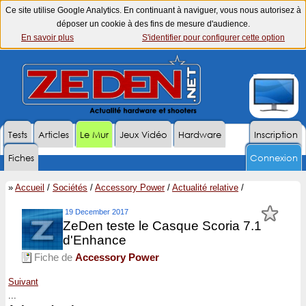
Ce site utilise Google Analytics. En continuant à naviguer, vous nous autorisez à
déposer un cookie à des fins de mesure d'audience.
En savoir plus
S'identifier pour configurer cette option
Tests
Articles
Le Mur
Jeux Vidéo
Hardware
Inscription
Fiches
Connexion
»
Accueil
/
Sociétés
/
Accessory Power
/
Actualité relative
/
19 December 2017
ZeDen teste le Casque Scoria 7.1
d'Enhance
Fiche de
Accessory Power
Suivant
...