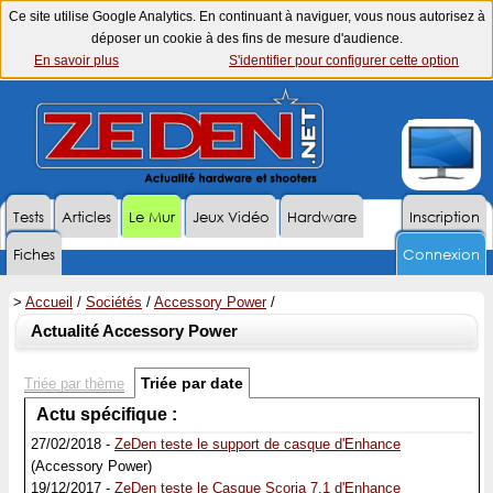
Ce site utilise Google Analytics. En continuant à naviguer, vous nous autorisez à
déposer un cookie à des fins de mesure d'audience.
En savoir plus
S'identifier pour configurer cette option
Tests
Articles
Le Mur
Jeux Vidéo
Hardware
Inscription
Fiches
Connexion
>
Accueil
/
Sociétés
/
Accessory Power
/
Actualité Accessory Power
Triée par date
Triée par thème
Actu spécifique :
27/02/2018 -
ZeDen teste le support de casque d'Enhance
(Accessory Power)
19/12/2017 -
ZeDen teste le Casque Scoria 7.1 d'Enhance