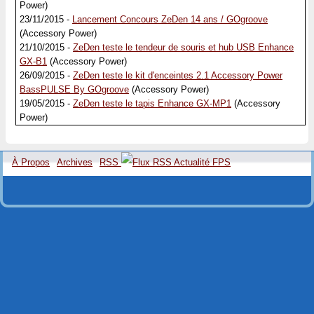
Power)
23/11/2015 -
Lancement Concours ZeDen 14 ans / GOgroove
(Accessory Power)
21/10/2015 -
ZeDen teste le tendeur de souris et hub USB Enhance
GX-B1
(Accessory Power)
26/09/2015 -
ZeDen teste le kit d'enceintes 2.1 Accessory Power
BassPULSE By GOgroove
(Accessory Power)
19/05/2015 -
ZeDen teste le tapis Enhance GX-MP1
(Accessory
Power)
À Propos
Archives
RSS