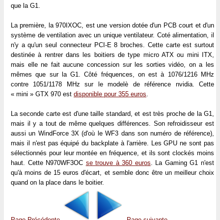
que la G1.
La première, la 970IXOC, est une version dotée d'un PCB court et d'un
système de ventilation avec un unique ventilateur. Coté alimentation, il
n'y a qu'un seul connecteur PCI-E 8 broches. Cette carte est surtout
destinée à rentrer dans les boitiers de type micro ATX ou mini ITX,
mais elle ne fait aucune concession sur les sorties vidéo, on a les
mêmes que sur la G1. Côté fréquences, on est à 1076/1216 MHz
contre 1051/1178 MHz sur le modelè de référence nvidia. Cette
« mini » GTX 970 est
disponible pour 355 euros
.
La seconde carte est d'une taille standard, et est très proche de la G1,
mais il y a tout de même quelques différences. Son refroidisseur est
aussi un WindForce 3X (d'où le WF3 dans son numéro de référence),
mais il n'est pas équipé du backplate à l'arrière. Les GPU ne sont pas
sélectionnés pour leur montée en fréquence, et ils sont clockés moins
haut. Cette N970WF3OC
se trouve à 360 euros
. La Gaming G1 n'est
qu'à moins de 15 euros d'écart, et semble donc être un meilleur choix
quand on la place dans le boitier.
Page Précédente
Page suivante