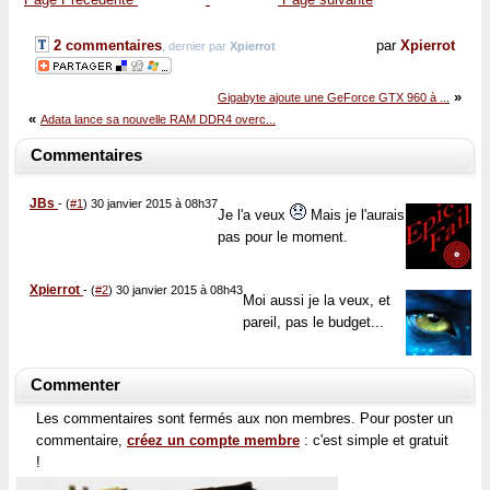
2 commentaires
par
Xpierrot
, dernier par
Xpierrot
»
Gigabyte ajoute une GeForce GTX 960 à ...
«
Adata lance sa nouvelle RAM DDR4 overc...
Commentaires
JBs
-
(
#1
) 30 janvier 2015 à 08h37
Je l'a veux
Mais je l'aurais
pas pour le moment.
Xpierrot
-
(
#2
) 30 janvier 2015 à 08h43
Moi aussi je la veux, et
pareil, pas le budget...
Commenter
Les commentaires sont fermés aux non membres. Pour poster un
commentaire,
créez un compte membre
: c'est simple et gratuit
!