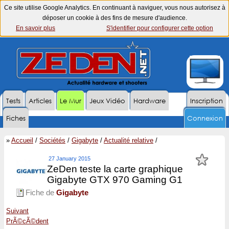
Ce site utilise Google Analytics. En continuant à naviguer, vous nous autorisez à
déposer un cookie à des fins de mesure d'audience.
En savoir plus
S'identifier pour configurer cette option
Tests
Articles
Le Mur
Jeux Vidéo
Hardware
Inscription
Fiches
Connexion
»
Accueil
/
Sociétés
/
Gigabyte
/
Actualité relative
/
27 January 2015
ZeDen teste la carte graphique
Gigabyte GTX 970 Gaming G1
Fiche de
Gigabyte
Suivant
PrÃ©cÃ©dent