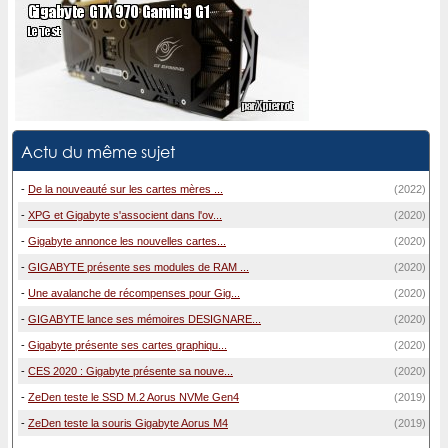
Actu du même sujet
-
De la nouveauté sur les cartes mères ...
(2022)
-
XPG et Gigabyte s'associent dans l'ov...
(2020)
-
Gigabyte annonce les nouvelles cartes...
(2020)
-
GIGABYTE présente ses modules de RAM ...
(2020)
-
Une avalanche de récompenses pour Gig...
(2020)
-
GIGABYTE lance ses mémoires DESIGNARE...
(2020)
-
Gigabyte présente ses cartes graphiqu...
(2020)
-
CES 2020 : Gigabyte présente sa nouve...
(2020)
-
ZeDen teste le SSD M.2 Aorus NVMe Gen4
(2019)
-
ZeDen teste la souris Gigabyte Aorus M4
(2019)