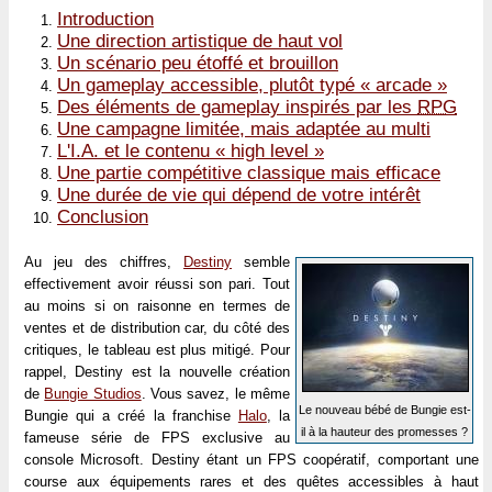
Introduction
Une direction artistique de haut vol
Un scénario peu étoffé et brouillon
Un gameplay accessible, plutôt typé « arcade »
Des éléments de gameplay inspirés par les
RPG
Une campagne limitée, mais adaptée au multi
L'I.A. et le contenu « high level »
Une partie compétitive classique mais efficace
Une durée de vie qui dépend de votre intérêt
Conclusion
Au jeu des chiffres,
Destiny
semble
effectivement avoir réussi son pari. Tout
au moins si on raisonne en termes de
ventes et de distribution car, du côté des
critiques, le tableau est plus mitigé. Pour
rappel, Destiny est la nouvelle création
de
Bungie Studios
. Vous savez, le même
Le nouveau bébé de Bungie est-
Bungie qui a créé la franchise
Halo
, la
il à la hauteur des promesses ?
fameuse série de FPS exclusive au
console Microsoft. Destiny étant un FPS coopératif, comportant une
course aux équipements rares et des quêtes accessibles à haut