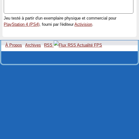
Jeu testé à partir d'un exemplaire physique et commercial pour
PlayStation 4 (PS4)
, fourni par l'éditeur
Activision
.
À Propos
Archives
RSS