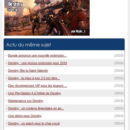
Actu du même sujet
-
Bungie annonce une nouvelle extension...
(2016)
-
Destiny : une grosse extension pour 2016
(2016)
-
Destiny fête la Saint-Valentin
(2016)
-
Destiny : la mise à jour 2.0 est disp...
(2015)
-
Des récompenses VIP pour les joueurs ...
(2015)
-
Une PlayStation 4 à l'efigie de Destiny
(2015)
-
Maintenance sur Destiny
(2015)
-
Destiny : un contenu légendaire en ap...
(2015)
-
Une démo pour Destiny
(2014)
-
Destiny : un patch pour le chat vocal
(2014)