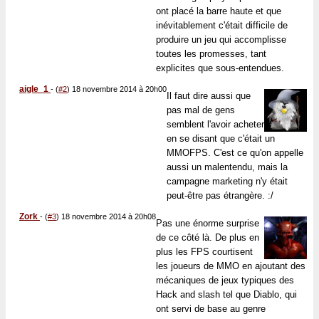
ont placé la barre haute et que
inévitablement c'était difficile de
produire un jeu qui accomplisse
toutes les promesses, tant
explicites que sous-entendues.
aigle_1
-
(
#2
) 18 novembre 2014 à 20h00
Il faut dire aussi que
pas mal de gens
semblent l'avoir acheter
en se disant que c'était un
MMOFPS. C'est ce qu'on appelle
aussi un malentendu, mais la
campagne marketing n'y était
peut-être pas étrangère. :/
Zork
-
(
#3
) 18 novembre 2014 à 20h08
Pas une énorme surprise
de ce côté là. De plus en
plus les FPS courtisent
les joueurs de MMO en ajoutant des
mécaniques de jeux typiques des
Hack and slash tel que Diablo, qui
ont servi de base au genre