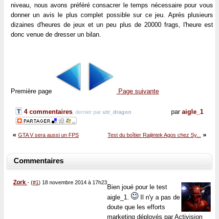
niveau, nous avons préféré consacrer le temps nécessaire pour vous
donner un avis le plus complet possible sur ce jeu. Après plusieurs
dizaines d'heures de jeux et un peu plus de 20000 frags, l'heure est
donc venue de dresser un bilan.
Première page
Page suivante
4 commentaires
par
aigle_1
, dernier par
utr_dragon
«
»
GTA V sera aussi un FPS
Test du boîtier Raijintek Agos chez Sy...
Commentaires
Zork
-
(
#1
) 18 novembre 2014 à 17h23
Bien joué pour le test
aigle_1.
Il n'y a pas de
doute que les efforts
marketing déployés par Activision