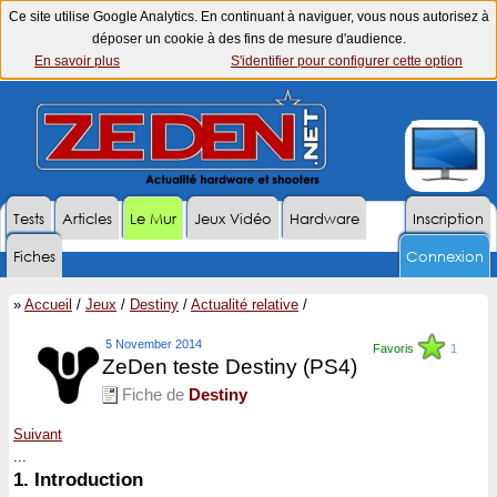
Ce site utilise Google Analytics. En continuant à naviguer, vous nous autorisez à
déposer un cookie à des fins de mesure d'audience.
En savoir plus
S'identifier pour configurer cette option
Tests
Articles
Le Mur
Jeux Vidéo
Hardware
Inscription
Fiches
Connexion
»
Accueil
/
Jeux
/
Destiny
/
Actualité relative
/
5 November 2014
Favoris
1
ZeDen teste Destiny (PS4)
Fiche de
Destiny
Suivant
...
1.
Introduction