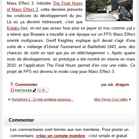
Mass Effect 3. Intitulée
The Final Hours
of Mass Effect 3
, cette dernière présente
les coulisses du développement du jeu.
Là où ça devient intéressant, c'est que
Kotaku
(oui, on est pas assez fous pour se payer un truc comme ça) y
a relevé que Bioware a travaillé à une époque sur un FPS Mass Effect
orienté multijoueurs. Geoff Keighley explique qu'il devait s'agir d'une
sorte de «
mélange d’Unreal Tournament et Battlefield 1943, avec des
chances de sortir en tant que jeu en téléchargement
». Après quatre
mois de développement, un prototype a été montré en interne en mars
2010, et l’application The Final Hours permet d’en voir une vidéo. Ce
projet de FPS est devenu le mode coop pour Mass Effect 3.
Commenter
par
utr_dragon
«
»
Homefront 2 : Crytek explique pourquoi...
Max Payne 3 en vidéo
Commenter
Les commentaires sont fermés aux non membres. Pour poster un
commentaire,
créez un compte membre
: c'est simple et gratuit