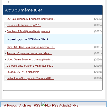
!
Actu du même sujet
-
OVHcloud lance AI Endpoints pour simp...
(2025)
-
Un tour à la Japan Expo 2015
(2015)
-
Des jeux PS4 déjà en développement
(2012)
Le prototype du FPS Mass Effect
-
Xbox360 : Une Beta pour un nouveau fo...
(2011)
-
Tutorial : Organiser une lan sur Xbox...
(2011)
-
Video Game Scanner : Une application ...
(2010)
-
Ce week-end, le Xbox LIVE gratuit pou...
(2010)
-
La Xbox 360 4Go disponible
(2010)
-
La Nintendo 3DS pour le 25 mars 2011 ...
(2010)
À Propos
Archives
RSS