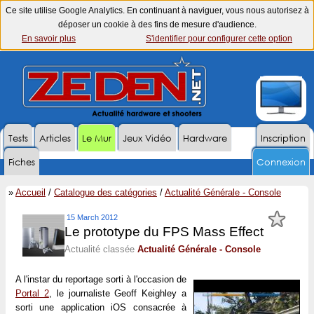
Ce site utilise Google Analytics. En continuant à naviguer, vous nous autorisez à
déposer un cookie à des fins de mesure d'audience.
En savoir plus
S'identifier pour configurer cette option
Tests
Articles
Le Mur
Jeux Vidéo
Hardware
Inscription
Fiches
Connexion
»
Accueil
/
Catalogue des catégories
/
Actualité Générale - Console
15 March 2012
Le prototype du FPS Mass Effect
Actualité classée
Actualité Générale - Console
A l'instar du reportage sorti à l'occasion de
Portal 2
, le journaliste Geoff Keighley a
sorti une application iOS consacrée à