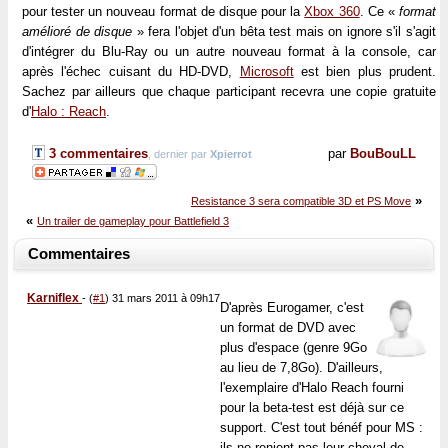
pour tester un nouveau format de disque pour la
Xbox 360
. Ce «
format
amélioré de disque
» fera l'objet d'un bêta test mais on ignore s'il s'agit
d'intégrer du Blu-Ray ou un autre nouveau format à la console, car
après l'échec cuisant du HD-DVD,
Microsoft
est bien plus prudent.
Sachez par ailleurs que chaque participant recevra une copie gratuite
d'
Halo : Reach
.
3 commentaires
par
BouBouLL
, dernier par
Xpierrot
»
Resistance 3 sera compatible 3D et PS Move
«
Un trailer de gameplay pour Battlefield 3
Commentaires
Karniflex
-
(
#1
) 31 mars 2011 à 09h17
D'après Eurogamer, c'est
un format de DVD avec
plus d'espace (genre 9Go
au lieu de 7,8Go). D'ailleurs,
l'exemplaire d'Halo Reach fourni
pour la beta-test est déjà sur ce
support. C'est tout bénéf pour MS :
ils ne renient pas leur cheval de