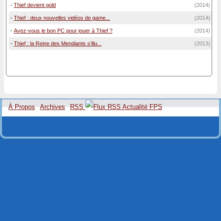
-
Thief devient gold
(2014)
-
Thief : deux nouvelles vidéos de game...
(2014)
-
Avez-vous le bon PC pour jouer à Thief ?
(2014)
-
Thief : la Reine des Mendiants s’illu...
(2013)
À Propos
Archives
RSS