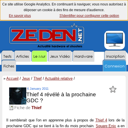
Ce site utilise Google Analytics. En continuant à naviguer, vous nous autorisez à
déposer un cookie à des fins de mesure d'audience.
En savoir plus
S'identifier pour configurer cette option
Tests
Articles
Le Mur
Jeux Vidéo
Hardware
Inscription
Fiches
Connexion
»
Accueil
/
Jeux
/
Thief
/
Actualité relative
/
6 January 2011
Thief 4 révélé à la prochaine
GDC ?
Fiche de
Thief
Il semblerait que l'on en apprenne plus à propos de
Thief 4
lors de la
prochaine GDC qui se tient à la fin du mois prochain.
Square Enix
a en