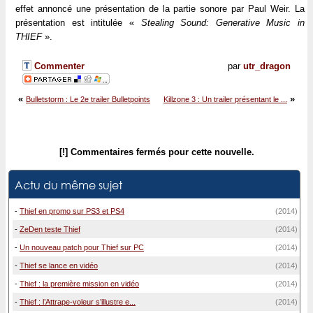
effet annoncé une présentation de la partie sonore par Paul Weir. La
présentation est intitulée «
Stealing Sound: Generative Music in
THIEF
».
Commenter
par
utr_dragon
«
»
Bulletstorm : Le 2e trailer Bulletpoints
Killzone 3 : Un trailer présentant le ...
[!] Commentaires fermés pour cette nouvelle.
Actu du même sujet
-
Thief en promo sur PS3 et PS4
(2014)
-
ZeDen teste Thief
(2014)
-
Un nouveau patch pour Thief sur PC
(2014)
-
Thief se lance en vidéo
(2014)
-
Thief : la première mission en vidéo
(2014)
-
Thief : l’Attrape-voleur s’illustre e...
(2014)