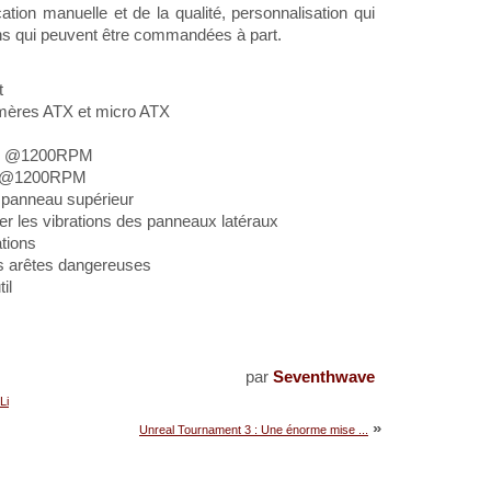
ication manuelle et de la qualité, personnalisation qui
ns qui peuvent être commandées à part.
t
 mères ATX et micro ATX
0mm @1200RPM
mm @1200RPM
e panneau supérieur
iter les vibrations des panneaux latéraux
ations
es arêtes dangereuses
il
par
Seventhwave
Li
»
Unreal Tournament 3 : Une énorme mise ...