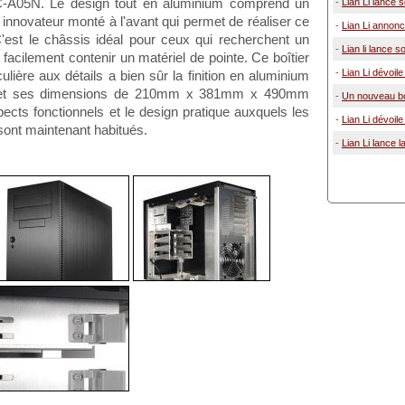
PC-A05N. Le design tout en aluminium comprend un
-
Lian Li lance s
 innovateur monté à l'avant qui permet de réaliser ce
-
Lian Li annonce
. C'est le châssis idéal pour ceux qui recherchent un
-
Lian li lance 
t facilement contenir un matériel de pointe. Ce boîtier
-
Lian Li dévoile
culière aux détails a bien sûr la finition en aluminium
Li et ses dimensions de 210mm x 381mm x 490mm
-
Un nouveau boî
ects fonctionnels et le design pratique auxquels les
-
Lian Li dévoil
 sont maintenant habitués.
-
Lian Li lance 