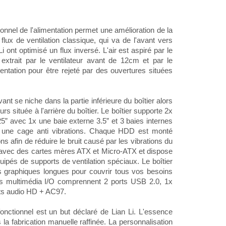
nnel de l'alimentation permet une amélioration de la
e flux de ventilation classique, qui va de l'avant vers
Li ont optimisé un flux inversé. L'air est aspiré par le
 extrait par le ventilateur avant de 12cm et par le
imentation pour être rejeté par des ouvertures situées
ant se niche dans la partie inférieure du boîtier alors
rs située à l'arrière du boîtier. Le boîtier supporte 2x
25” avec 1x une baie externe 3.5” et 3 baies internes
 une cage anti vibrations. Chaque HDD est monté
ns afin de réduire le bruit causé par les vibrations du
 avec des cartes mères ATX et Micro-ATX et dispose
uipés de supports de ventilation spéciaux. Le boîtier
s graphiques longues pour couvrir tous vos besoins
rts multimédia I/O comprennent 2 ports USB 2.0, 1x
rts audio HD + AC97.
onctionnel est un but déclaré de Lian Li. L'essence
 la fabrication manuelle raffinée. La personnalisation