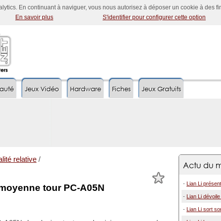
nalytics. En continuant à naviguer, vous nous autorisez à déposer un cookie à des f
En savoir plus
S'identifier pour configurer cette option
auté
Jeux Vidéo
Hardware
Fiches
Jeux Gratuits
lité relative
/
Actu du m
-
Lian Li présen
er moyenne tour PC-A05N
-
Lian Li dévoile
-
Lian Li sort so