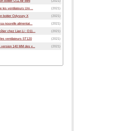
on boitier O11 Air Mini
(2021)
 les ventilateurs Uni ...
(2021)
son boitier Odyssey X
(2021)
 sa nouvelle alimentat...
(2021)
tier chez Lian Li : O11...
(2021)
e les ventilateurs ST120
(2021)
la version 140 MM des v...
(2021)