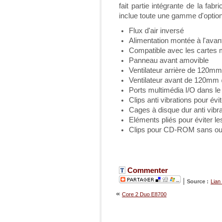
fait partie intégrante de la fabr
inclue toute une gamme d'optio
Flux d'air inversé
Alimentation montée à l'avan
Compatible avec les cartes
Panneau avant amovible
Ventilateur arrière de 12
Ventilateur avant de 120
Ports multimédia I/O dans l
Clips anti vibrations pour év
Cages à disque dur anti vibr
Eléments pliés pour éviter l
Clips pour CD-ROM sans out
Commenter
|
Source :
Lian 
«
Core 2 Duo E8700