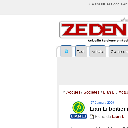
Ce site utilise Google A
Tests
Articles
Commun
»
Accueil
/
Sociétés
/
Lian Li
/
Actua
27 January 2009
Lian Li boîti
Fiche de
Lian Li