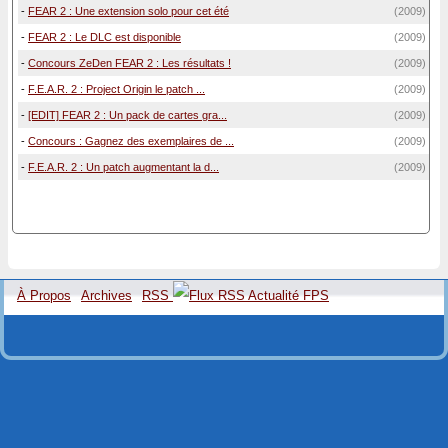
-
FEAR 2 : Une extension solo pour cet été
(2009)
-
FEAR 2 : Le DLC est disponible
(2009)
-
Concours ZeDen FEAR 2 : Les résultats !
(2009)
-
F.E.A.R. 2 : Project Origin le patch ...
(2009)
-
[EDIT] FEAR 2 : Un pack de cartes gra...
(2009)
-
Concours : Gagnez des exemplaires de ...
(2009)
-
F.E.A.R. 2 : Un patch augmentant la d...
(2009)
À Propos
Archives
RSS