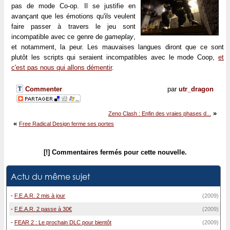
pas de mode Co-op. Il se justifie en
avançant que les émotions qu'ils veulent
faire passer à travers le jeu sont
incompatible avec ce genre de
gameplay
,
et notamment, la peur. Les mauvaises langues diront que ce sont
plutôt les scripts qui seraient incompatibles avec le mode Coop,
et
c'est pas nous qui allons démentir
.
Commenter
par
utr_dragon
»
Zeno Clash : Enfin des vraies phases d...
«
Free Radical Design ferme ses portes
[!] Commentaires fermés pour cette nouvelle.
Actu du même sujet
-
F.E.A.R. 2 mis à jour
(2009)
-
F.E.A.R. 2 passe à 30€
(2009)
-
FEAR 2 : Le prochain DLC pour bientôt
(2009)