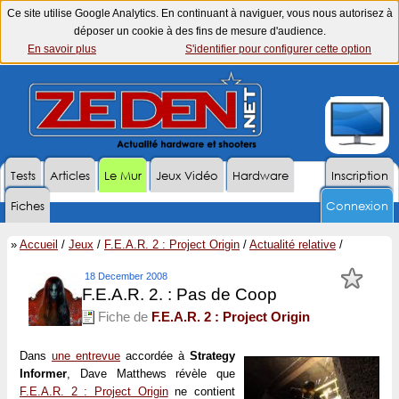
Ce site utilise Google Analytics. En continuant à naviguer, vous nous autorisez à
déposer un cookie à des fins de mesure d'audience.
En savoir plus
S'identifier pour configurer cette option
Tests
Articles
Le Mur
Jeux Vidéo
Hardware
Inscription
Fiches
Connexion
»
Accueil
/
Jeux
/
F.E.A.R. 2 : Project Origin
/
Actualité relative
/
18 December 2008
F.E.A.R. 2. : Pas de Coop
Fiche de
F.E.A.R. 2 : Project Origin
Dans
une entrevue
accordée à
Strategy
Informer
, Dave Matthews révèle que
F.E.A.R. 2 : Project Origin
ne contient