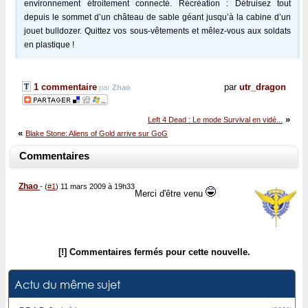
environnement étroitement connecté. Récréation : Détruisez tout
depuis le sommet d’un château de sable géant jusqu’à la cabine d’un
jouet bulldozer. Quittez vos sous-vêtements et mêlez-vous aux soldats
en plastique !
1 commentaire
par
utr_dragon
par
Zhao
»
Left 4 Dead : Le mode Survival en vidé...
«
Blake Stone: Aliens of Gold arrive sur GoG
Commentaires
Zhao
-
(
#1
) 11 mars 2009 à 19h33
Merci d'être venu
[!] Commentaires fermés pour cette nouvelle.
Actu du même sujet