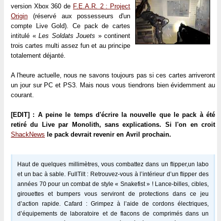
version Xbox 360 de
F.E.A.R. 2 : Project
Origin
(réservé aux possesseurs d'un
compte Live Gold). Ce pack de cartes
intitulé «
Les Soldats Jouets
» continent
trois cartes multi assez fun et au principe
totalement déjanté.
A l'heure actuelle, nous ne savons toujours pas si ces cartes arriveront
un jour sur PC et PS3. Mais nous vous tiendrons bien évidemment au
courant.
[EDIT] : A peine le temps d'écrire la nouvelle que le pack à été
retiré du Live par Monolith, sans explications. Si l'on en croit
ShackNews
le pack devrait revenir en Avril prochain.
Haut de quelques millimètres, vous combattez dans un flipper,un labo
et un bac à sable. FullTilt : Retrouvez-vous à l’intérieur d’un flipper des
années 70 pour un combat de style « Snakefist » ! Lance-billes, cibles,
girouettes et bumpers vous serviront de protections dans ce jeu
d’action rapide. Cafard : Grimpez à l’aide de cordons électriques,
d’équipements de laboratoire et de flacons de comprimés dans un