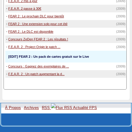
-
F.E.A.R. 2 mis à jour
(2009)
-
F.E.A.R. 2 passe à 30€
(2009)
-
FEAR 2 : Le prochain DLC pour bientôt
(2009)
-
FEAR 2 : Une extension solo pour cet été
(2009)
-
FEAR 2 : Le DLC est disponible
(2009)
-
Concours ZeDen FEAR 2 : Les résultats !
(2009)
-
F.E.A.R. 2 : Project Origin le patch ...
(2009)
[EDIT] FEAR 2 : Un pack de cartes gratuit sur le Live
-
Concours : Gagnez des exemplaires de ...
(2009)
-
F.E.A.R. 2 : Un patch augmentant la d...
(2009)
À Propos
Archives
RSS