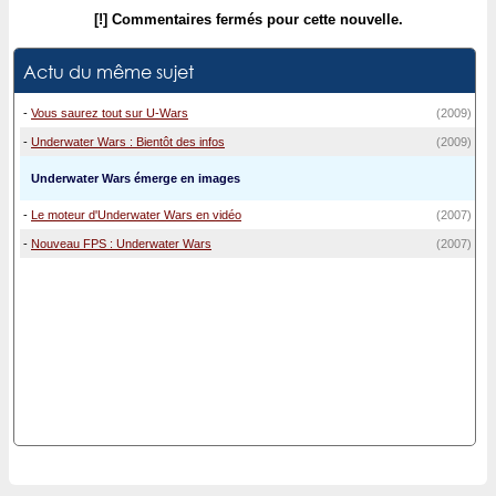
[!] Commentaires fermés pour cette nouvelle.
Actu du même sujet
-
Vous saurez tout sur U-Wars
(2009)
-
Underwater Wars : Bientôt des infos
(2009)
Underwater Wars émerge en images
-
Le moteur d'Underwater Wars en vidéo
(2007)
-
Nouveau FPS : Underwater Wars
(2007)