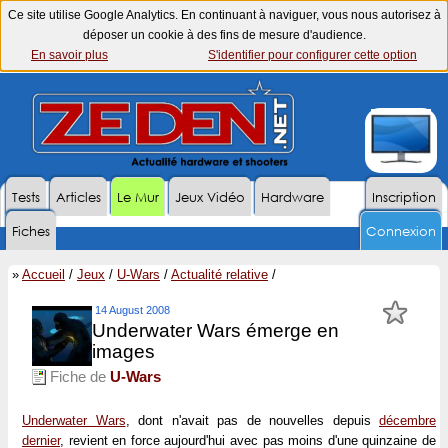
Ce site utilise Google Analytics. En continuant à naviguer, vous nous autorisez à
déposer un cookie à des fins de mesure d'audience.
En savoir plus
S'identifier pour configurer cette option
Tests
Articles
Le Mur
Jeux Vidéo
Hardware
Inscription
Fiches
Connexion
»
Accueil
/
Jeux
/
U-Wars
/
Actualité relative
/
14 August 2008
Underwater Wars émerge en
images
Fiche de
U-Wars
Underwater Wars
, dont n'avait pas de nouvelles depuis
décembre
dernier
, revient en force aujourd'hui avec pas moins d'une quinzaine de