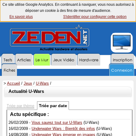
Ce site utilise Google Analytics. En continuant à naviguer, vous nous autorisez à
déposer un cookie à des fins de mesure d'audience.
En savoir plus
S'identifier pour configurer cette option
Tests
Articles
Le Mur
Jeux Vidéo
Hardware
Inscription
Fiches
Connexion
>
Accueil
/
Jeux
/
U-Wars
/
Actualité U-Wars
Triée par date
Triée par thème
Actu spécifique :
26/02/2009 -
Vous saurez tout sur U-Wars
(U-Wars)
16/02/2009 -
Underwater Wars : Bientôt des infos
(U-Wars)
14/08/2008 -
Underwater Wars émerge en images
(U-Wars)