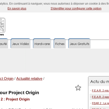
nalytics. En continuant à naviguer, vous nous autorisez à déposer un cookie à des f
En savoir plus
S'identifier pour configurer cette option
auté
Jeux Vidéo
Hardware
Fiches
Jeux Gratuits
ct Origin
/
Actualité relative
/
Actu du m
-
F.E.A.R. 2 mis
pour Project Origin
-
F.E.A.R. 2 pa
 2 : Project Origin
-
FEAR 2 : Le p