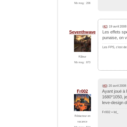
Nb msg : 206
(
#2
) 19 avril 200
Seventhwave
Les effets sp
punaise, on v
Les FPS, c'est de
Râleur
Nb msg : 873
(
#3
) 20 avril 200
Fr002
Ayant joué à
1680*1050, je
leve-design d
Fr002 = lol_
Rédacteur en
vacance