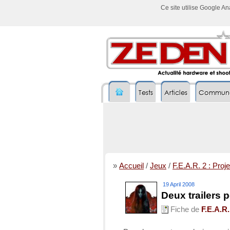
Ce site utilise Google A
Tests
Articles
Commun
»
Accueil
/
Jeux
/
F.E.A.R. 2 : Proje
19 April 2008
Deux trailers 
Fiche de
F.E.A.R.