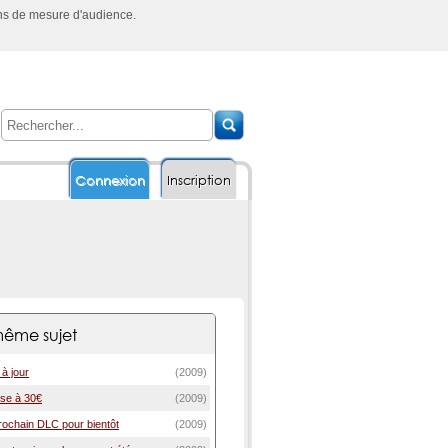
ins de mesure d'audience.
Connexion
Inscription
ême sujet
 à jour
(2009)
sse à 30€
(2009)
rochain DLC pour bientôt
(2009)