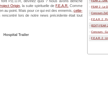
 font P.E.U.R, devinez quoi ? Nous avons déniché
-
FEAR 2 : Une 
roject Origin
, la suite spirituelle de
F.E.A.R.
Comme
-
FEAR 2 : Le D
en au point. Mais pour ce qui est des ennemis,
cette-
-
Concours ZeDe
rencontré lors de notre news précédente était tout
-
F.E.A.R. 2 : Pr
-
[EDIT] FEAR 2 
-
Concours : Ga
Hospital Trailer
-
F.E.A.R. 2 : U