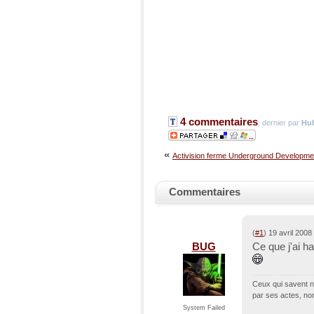
4 commentaires
, dernier par
Hub
«
Activision ferme Underground Developme
Commentaires
(
#1
) 19 avril 200
BUG
Ce que j'ai ha
Ceux qui savent n
par ses actes, no
System Failed