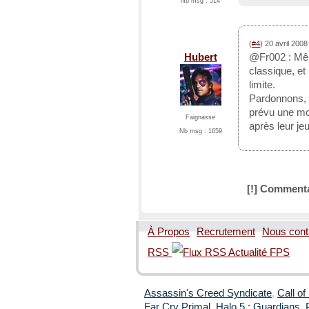
Nb msg : 514
(
#4
) 20 avril 200
Hubert
@Fr002 : Mêm
classique, et 
limite.
Pardonnons, 
prévu une mo
Faignasse
après leur je
Nb msg : 1659
[!] Commenta
À Propos
Recrutement
Nous cont
RSS
Assassin's Creed Syndicate
,
Call of
Far Cry Primal
,
Halo 5 : Guardians
,