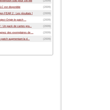
extension solo pour cet été
(2009)
LC est disponible
(2009)
n FEAR 2 : Les résultats !
(2009)
oject Origin le patch ...
(2009)
: Un pack de cartes gra...
(2009)
gnez des exemplaires de ...
(2009)
n patch augmentant la d...
(2009)