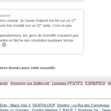
8 à 01h19
e constat. Je l'avais d'abord torché sur un 17"
une fois installé sur un 22" wide, c'est un peu
parodonnons, les gens de monolith n'avaient pas
ntée en flèche des résolution quelques temps
u.
ires fermés pour cette nouvelle.
acter
Annoncer sur Zeden.net
Lexiques FPS/TPS
ESRB/PEGI
A
 Duty : Black Ops 3
,
DEATHLOOP
,
Destiny : Le Roi des Corrompus
Plants vs Zombies : Garden Warfare 2
,
RAGE 2
,
Rainbow Six : Siege