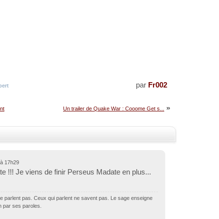
par
Fr002
ert
»
nt
Un trailer de Quake War : Cooome Get s...
8 à 17h29
te !!! Je viens de finir Perseus Madate en plus...
e parlent pas. Ceux qui parlent ne savent pas. Le sage enseigne
n par ses paroles.