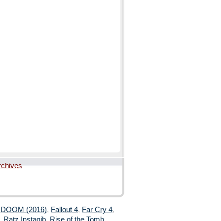
rchives
,
DOOM (2016)
,
Fallout 4
,
Far Cry 4
,
,
Ratz Instagib
,
Rise of the Tomb