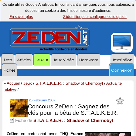
Ce site utilise Google Analytics. En continuant à naviguer, vous nous autorisez à
déposer un cookie à des fins de mesure d'audience.
En savoir plus
S'identifier pour configurer cette option
Tests
Articles
Le Mur
Jeux Vidéo
Hardware
Inscription
Fiches
Connexion
»
Accueil
/
Jeux
/
S.T.A.L.K.E.R. : Shadow of Chernobyl
/
Actualité
relative
/
25 February 2007
Concours ZeDen : Gagnez des
clés pour la bêta de S.T.A.L.K.E.R.
Fiche de
S.T.A.L.K.E.R. : Shadow of Chernobyl
ZeDen
en partenariat avec
THQ France