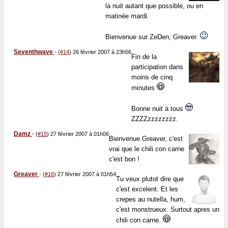
la nuit autant que possible, ou en
matinée mardi.
Bienvenue sur ZeDen, Greaver.
Seventhwave
-
(
#14
) 26 février 2007 à 23h56
Fin de la
participation dans
moins de cinq
minutes
Bonne nuit à tous
ZZZZzzzzzzzz.
Damz
-
(
#15
) 27 février 2007 à 01h06
Bienvenue Greaver, c'est
vrai que le chili con carne
c'est bon !
Greaver
-
(
#16
) 27 février 2007 à 01h54
Tu veux plutot dire que
c'est excelent. Et les
crepes au nutella, hum,
c'est monstrueux. Surtout apres un
chili con carne.