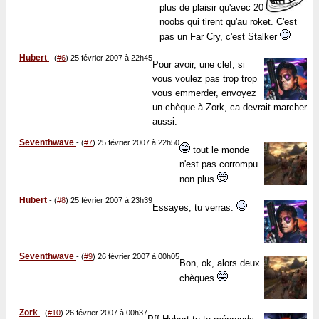
plus de plaisir qu'avec 20
noobs qui tirent qu'au roket. C'est
pas un Far Cry, c'est Stalker
Hubert
-
(
#6
) 25 février 2007 à 22h45
Pour avoir, une clef, si
vous voulez pas trop trop
vous emmerder, envoyez
un chèque à Zork, ca devrait marcher
aussi.
Seventhwave
-
(
#7
) 25 février 2007 à 22h50
tout le monde
n'est pas corrompu
non plus
Hubert
-
(
#8
) 25 février 2007 à 23h39
Essayes, tu verras.
Seventhwave
-
(
#9
) 26 février 2007 à 00h05
Bon, ok, alors deux
chèques
Zork
-
(
#10
) 26 février 2007 à 00h37