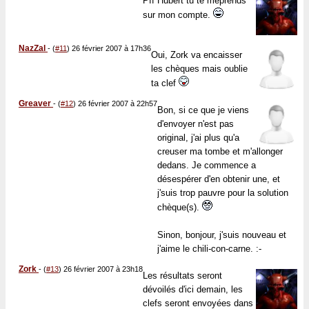
Pff Hubert tu te méprends
sur mon compte.
NazZal
-
(
#11
) 26 février 2007 à 17h36
Oui, Zork va encaisser
les chèques mais oublie
ta clef
Greaver
-
(
#12
) 26 février 2007 à 22h57
Bon, si ce que je viens
d'envoyer n'est pas
original, j'ai plus qu'a
creuser ma tombe et m'allonger
dedans. Je commence a
désespérer d'en obtenir une, et
j'suis trop pauvre pour la solution
chèque(s).
Sinon, bonjour, j'suis nouveau et
j'aime le chili-con-carne. :-
Zork
-
(
#13
) 26 février 2007 à 23h18
Les résultats seront
dévoilés d'ici demain, les
clefs seront envoyées dans