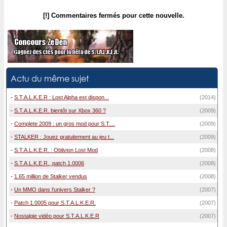
[!] Commentaires fermés pour cette nouvelle.
Actu du même sujet
-
S.T.A.L.K.E.R : Lost Alpha est dispon...
(2014)
-
S.T.A.L.K.E.R. bientôt sur Xbox 360 ?
(2009)
-
Complete 2009 : un gros mod pour S.T....
(2009)
-
STALKER : Jouez gratuitement au jeu t...
(2009)
-
S.T.A.L.K.E.R. : Oblivion Lost Mod
(2008)
-
S.T.A.L.K.E.R., patch 1.0006
(2008)
-
1.65 million de Stalker vendus
(2008)
-
Un MMO dans l'univers Stalker ?
(2007)
-
Patch 1.0005 pour S.T.A.L.K.E.R.
(2007)
-
Nostalgie vidéo pour S.T.A.L.K.E.R
(2007)