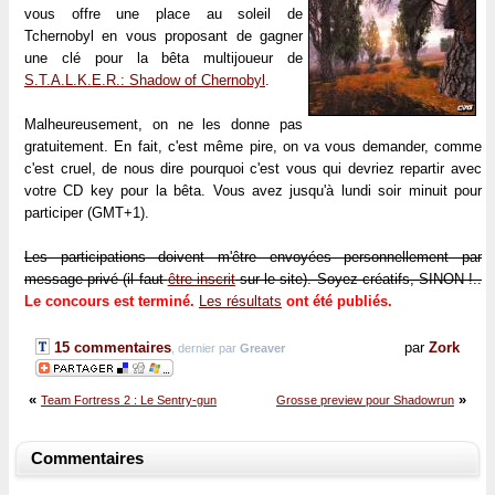
vous offre une place au soleil de
Tchernobyl en vous proposant de gagner
une clé pour la bêta multijoueur de
S.T.A.L.K.E.R.: Shadow of Chernobyl
.
Malheureusement, on ne les donne pas
gratuitement. En fait, c'est même pire, on va vous demander, comme
c'est cruel, de nous dire pourquoi c'est vous qui devriez repartir avec
votre CD key pour la bêta. Vous avez jusqu'à lundi soir minuit pour
participer (GMT+1).
Les participations doivent m'être envoyées personnellement par
message privé (il faut
être inscrit
sur le site). Soyez créatifs, SINON !..
Le concours est terminé.
Les résultats
ont été publiés.
15 commentaires
par
Zork
, dernier par
Greaver
«
»
Team Fortress 2 : Le Sentry-gun
Grosse preview pour Shadowrun
Commentaires