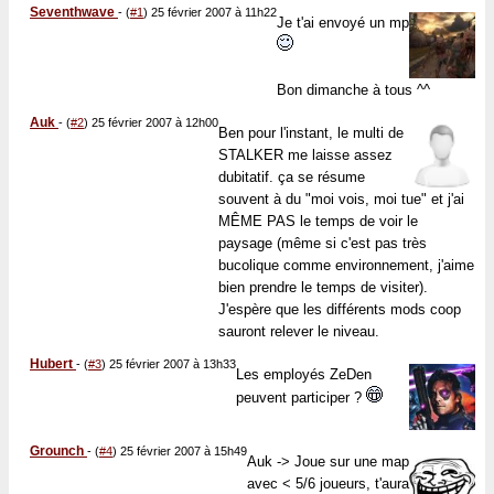
Seventhwave
-
(
#1
) 25 février 2007 à 11h22
Je t'ai envoyé un mp
Bon dimanche à tous ^^
Auk
-
(
#2
) 25 février 2007 à 12h00
Ben pour l'instant, le multi de
STALKER me laisse assez
dubitatif. ça se résume
souvent à du "moi vois, moi tue" et j'ai
MÊME PAS le temps de voir le
paysage (même si c'est pas très
bucolique comme environnement, j'aime
bien prendre le temps de visiter).
J'espère que les différents mods coop
sauront relever le niveau.
Hubert
-
(
#3
) 25 février 2007 à 13h33
Les employés ZeDen
peuvent participer ?
Grounch
-
(
#4
) 25 février 2007 à 15h49
Auk -> Joue sur une map
avec < 5/6 joueurs, t'aura