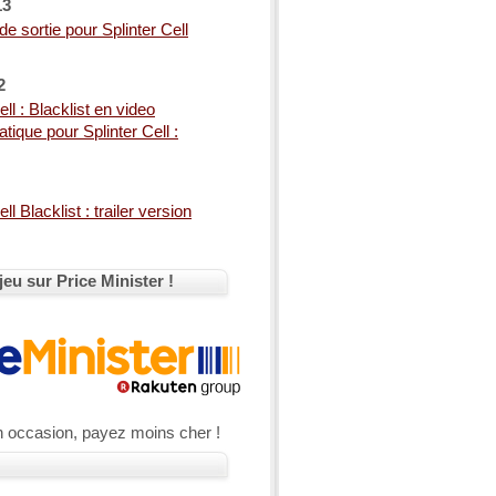
13
e sortie pour Splinter Cell
2
ell : Blacklist en video
tique pour Splinter Cell :
ll Blacklist : trailer version
jeu sur Price Minister !
n occasion, payez moins cher !