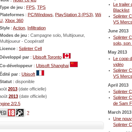
Note :
Noter ce jeu
Le trailer
Type de jeu
:
FPS
,
TPS
Blacklist
Plateformes
:
PC/Windows
,
PlayStation 3 (PS3)
,
Wii
Splinter C
U
,
Xbox 360
VS Mercs
Style
:
Action
,
Infiltration
June 2013
Modes de jeu
: Campagne solo, Multijoueur,
Splinter C
Multijoueur - Coopératif
solo, son
Licence
:
Splinter Cell
May 2013
Développé par
:
Ubisoft Toronto
Le coop de
vidéo
Co-développeur
:
Ubisoft Shanghai
Splinter C
Édité par
:
Ubisoft
VS Mercs 
Statut
: disponible
April 2013
août
2013
(date officielle)
Splinter Ce
 août
2013
(date officielle)
Splinter 
de Sam F
ngine 2/2.5
March 2013
?
Une nouv
Splinter C