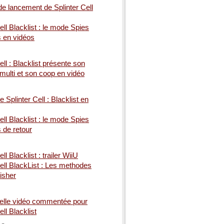
 de lancement de Splinter Cell
ell Blacklist : le mode Spies
 en vidéos
ell : Blacklist présente son
 multi et son coop en vidéo
 Splinter Cell : Blacklist en
ell Blacklist : le mode Spies
de retour
ll Blacklist : trailer WiiU
Cell BlackList : Les methodes
isher
elle vidéo commentée pour
ell Blacklist