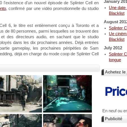
January 20
l'existence d'un nouvel épisode de Splinter Cell en
Une date d
onto
, confirmé par une vidéo promotionnelle du studio
Blacklist
August 201
ll 6, le titre est entièrement conçu à Toronto et a
Splinter C
us de 80 personnes, parmi lesquelles se trouvent des
Ue cinéma
 et des directeurs audio, en sachant que le studio
Blacklist
ployés dans les dix prochaines années. Déjà entrées
July 2012
partie gameplay, les prochaines péripéties de Sam
Redding, déjà en charge du mode coop de Splinter Cell
Splinter Ce
longue
Achetez le 
En neuf ou e
Publicité