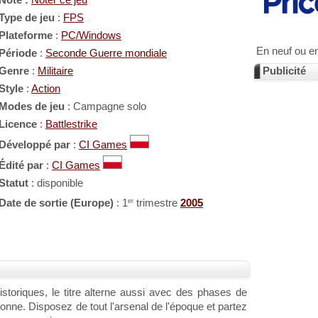
Note :
Noter ce jeu
Type de jeu
:
FPS
Plateforme
:
PC/Windows
En neuf ou e
Période
:
Seconde Guerre mondiale
Genre
:
Militaire
Publicité
Style
:
Action
Modes de jeu
: Campagne solo
Licence
:
Battlestrike
Développé par
:
CI Games
Édité par
:
CI Games
Statut
: disponible
er
Date de sortie (Europe)
: 1
trimestre
2005
storiques, le titre alterne aussi avec des phases de
onne. Disposez de tout l'arsenal de l'époque et partez