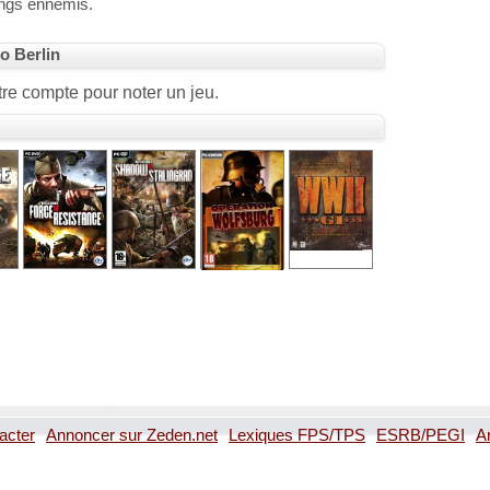
rangs ennemis.
to Berlin
re compte pour noter un jeu.
acter
Annoncer sur Zeden.net
Lexiques FPS/TPS
ESRB/PEGI
A