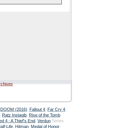
rchives
,
DOOM (2016)
,
Fallout 4
,
Far Cry 4
,
,
Ratz Instagib
,
Rise of the Tomb
d 4 : A Thief's End
,
Verdun
Séries
alf-Life
,
Hitman
,
Medal of Honor
,