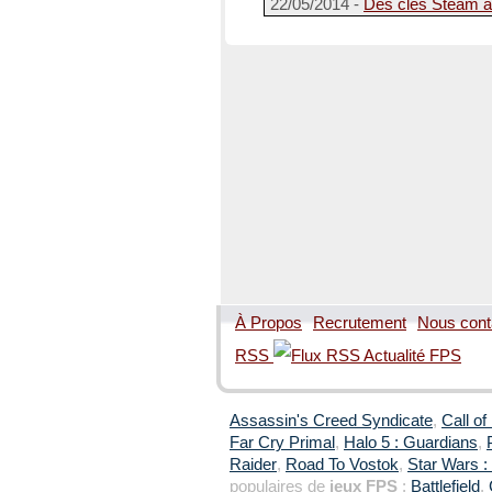
22/05/2014 -
Des clés Steam à g
À Propos
Recrutement
Nous cont
RSS
Assassin's Creed Syndicate
,
Call of
Far Cry Primal
,
Halo 5 : Guardians
,
Raider
,
Road To Vostok
,
Star Wars : 
populaires de
jeux FPS
:
Battlefield
,