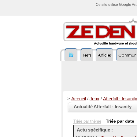
Ce site utilise Google A
Tests
Articles
Commun
>
Accueil
/
Jeux
/
Afterfall : Insanit
Actualité Afterfall : Insanity
Triée par date
Triée par thème
Actu spécifique :