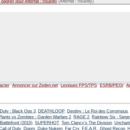
agner pour Afterfall : Insanity
(Afterfall : Insanity)
acter
Annoncer sur Zeden.net
Lexiques FPS/TPS
ESRB/PEGI
A
 Duty : Black Ops 3
,
DEATHLOOP
,
Destiny : Le Roi des Corrompus
Plants vs Zombies : Garden Warfare 2
,
RAGE 2
,
Rainbow Six : Siege
Battlefront (2015)
,
SUPERHOT
,
Tom Clancy's The Division
,
Uncharte
Call of Duty
,
Doom
,
Duke Nukem
,
Far Cry
,
F.E.A.R.
,
Ghost Recon
,
H